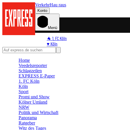
Verkehr
Hau raus
Konto
Menü
🐐 1. FC Köln
♥️ Köln
⭐ Promi
🏆 Sport
Home
🛒 Shoppingwelt
Veedelsreporter
🧩 Spiele
Schlagzeilen
EXPRESS E-Paper
1. FC Köln
Köln
Sport
Promi und Show
Kölner Umland
NRW
Politik und Wirtschaft
Panorama
Ratgeber
Witz des Tages