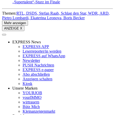
„Supertalent“-Sturz im Finale
Themen:
RTL
DSDS
Stefan Raab
Schlag den Star
WDR
ARD
Pietro Lombardi
Ekaterina Leonova
Boris Becker
Mehr anzeigen
ANZEIGE X
EXPRESS News
EXPRESS APP
Leserreporter/in werden
EXPRESS auf WhatsApp
Newsletter
PUSH Nachrichten
EXPRESS e-paper
Abo abschließen
Anzeigen schalten
Kiosk
Unsere Marken
YOURJOB
yourIMMO
wirtrauern
Bütz Mich
Kleinanzeigenmarkt