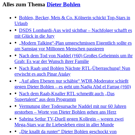
Alles zum Thema
Dieter Bohlen
Bohlen, Becker, Meis & Co.
Kölnerin schickt Top-Stars in
Urlaub
DSDS
Lombardi-Aus wird sichtbar – Nachfolger schafft es
mit Glück in die Jury
„Modern Talking“-Plan umgeschmissen
Eigentlich sollte es
am Samstag vor Millionen Menschen passieren
Nach dem Tod von Naddel (†60)
Großes Geheimnis um ihr
Grab: Es war der Wunsch ihrer Familie
Nach Raab und Bohlen
Nächste RTL-Überraschung! Nun
erwischt es auch Pinar Atalay
„Auf allen Ebenen nur schäbig“
WDR-Moderator schießt
gegen Dieter Bohlen – es geht um Nadja Abd el Farrag (†60)
Nach dem Raab-Knaller
RTL schmeißt auch „Das
Supertalent“ aus dem Programm
Vermutung über Todesursache
Naddel mit nur 60 Jahren
gestorben – Worte von Dieter Bohlen gehen ans Herz
Sabrina Setlur
TV-Duell gegen Kollegin – wegen zwei
Mega-Stars war ihr Liebesleben einst in aller Munde
„Die knallt da runter“
Dieter Bohlen geschockt von