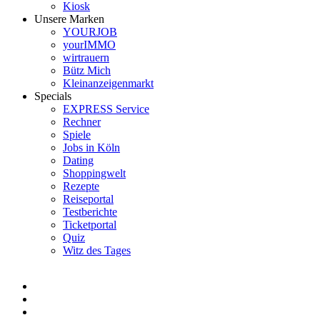
Kiosk
Unsere Marken
YOURJOB
yourIMMO
wirtrauern
Bütz Mich
Kleinanzeigenmarkt
Specials
EXPRESS Service
Rechner
Spiele
Jobs in Köln
Dating
Shoppingwelt
Rezepte
Reiseportal
Testberichte
Ticketportal
Quiz
Witz des Tages