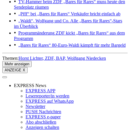
TV-Hammer beim ZDF
„Bares für Rares“ muss heute den
Sendeplatz räumen
„Pfff“ bei „Bares für Rares“
Verkäufer bricht einfach ab
„Waldi“, Wolfgang und Co.
Alle „Bares für Rares“-Stars
im Überblick
Programmänderung
ZDF kickt „Bares für Rares“ aus dem
Programm
„Bares für Rares“
80-Euro-Waldi kämpft für mehr Bargeld
Themen:
Horst Lichter
ZDF
BAP
Wolfgang Niedecken
Mehr anzeigen
ANZEIGE X
EXPRESS News
EXPRESS APP
Leserreporter/in werden
EXPRESS auf WhatsApp
Newsletter
PUSH Nachrichten
EXPRESS e-paper
Abo abschließen
Anzeigen schalten