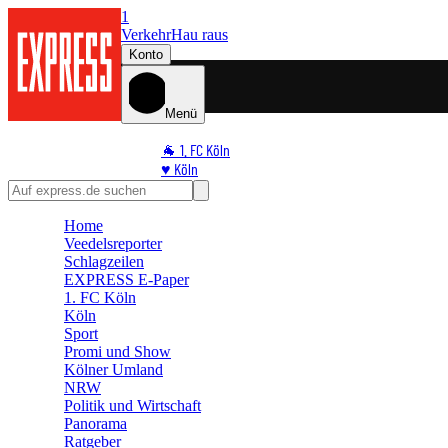
1
Verkehr
Hau raus
Konto
Menü
🐐 1. FC Köln
♥️ Köln
⭐ Promi
🏆 Sport
Home
🛒 Shoppingwelt
Veedelsreporter
🧩 Spiele
Schlagzeilen
EXPRESS E-Paper
1. FC Köln
Köln
Sport
Promi und Show
Kölner Umland
NRW
Politik und Wirtschaft
Panorama
Ratgeber