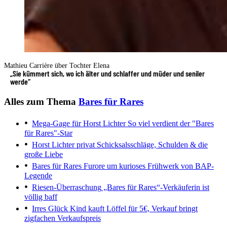
Mathieu Carrière über Tochter Elena
„Sie kümmert sich, wo ich älter und schlaffer und müder und seniler
werde“
Alles zum Thema
Bares für Rares
Mega-Gage für Horst Lichter
So viel verdient der "Bares
für Rares"-Star
Horst Lichter privat
Schicksalsschläge, Schulden & die
große Liebe
Bares für Rares
Furore um kurioses Frühwerk von BAP-
Legende
Riesen-Überraschung
„Bares für Rares“-Verkäuferin ist
völlig baff
Irres Glück
Kind kauft Löffel für 5€, Verkauf bringt
zigfachen Verkaufspreis