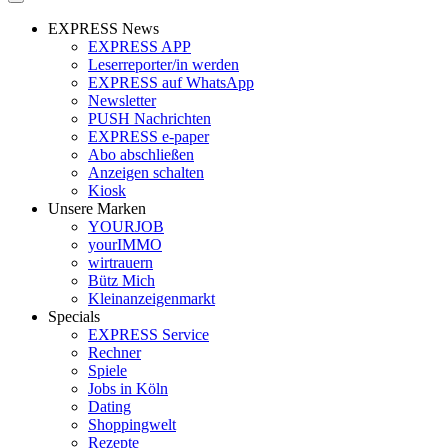
EXPRESS News
EXPRESS APP
Leserreporter/in werden
EXPRESS auf WhatsApp
Newsletter
PUSH Nachrichten
EXPRESS e-paper
Abo abschließen
Anzeigen schalten
Kiosk
Unsere Marken
YOURJOB
yourIMMO
wirtrauern
Bütz Mich
Kleinanzeigenmarkt
Specials
EXPRESS Service
Rechner
Spiele
Jobs in Köln
Dating
Shoppingwelt
Rezepte