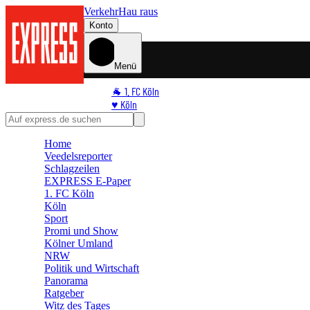
Verkehr
Hau raus
Konto
Menü
🐐 1. FC Köln
♥️ Köln
⭐ Promi
🏆 Sport
Home
🛒 Shoppingwelt
Veedelsreporter
🧩 Spiele
Schlagzeilen
EXPRESS E-Paper
1. FC Köln
Köln
Sport
Promi und Show
Kölner Umland
NRW
Politik und Wirtschaft
Panorama
Ratgeber
Witz des Tages