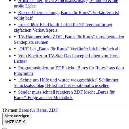
Horst Lichter privat
Schicksalsschläge, Schulden & die
große Liebe
Riesen-Überraschung
„Bares für Rares“-Verkäuferin ist
völlig baff
Irres Glück
Kind kauft Löffel für 5€, Verkauf bringt
zigfachen Verkaufspreis
TV-Hammer beim ZDF
„Bares für Rares“ muss heute den
Sendeplatz räumen
„Pfff“ bei „Bares für Rares“
Verkäufer bricht einfach ab
Vom Koch zum TV-Star
Das bewegte Leben von Horst
Lichter
Programmänderung
ZDF kickt „Bares für Rares“ aus dem
Programm
„Schrie um Hilfe und wurde weggeschickt“
Schlimmer
Schicksalsschlag! Horst Lichter emotional wie selten
Sender muss schnell reagieren
ZDF löscht „Bares für
Rares“-Folge aus der Mediathek
Themen:
Bares für Rares
ZDF
Mehr anzeigen
ANZEIGE X