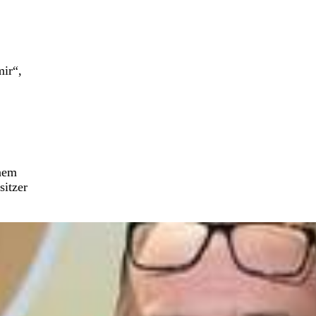
mir“,
inem
sitzer