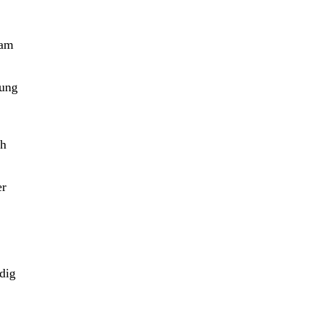
 am
dung
ch
er
dig