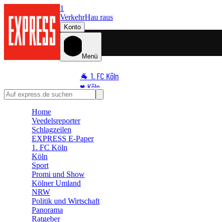
1
Verkehr
Hau raus
Konto
Menü
🐐 1. FC Köln
♥️ Köln
⭐ Promi
Home
🏆 Sport
Veedelsreporter
🛒 Shoppingwelt
Schlagzeilen
🧩 Spiele
EXPRESS E-Paper
1. FC Köln
Köln
Sport
Promi und Show
Kölner Umland
NRW
Politik und Wirtschaft
Panorama
Ratgeber