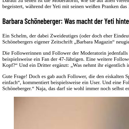
Darauf zu sehen ist die Moderatorin, wie sie auf allen viere
begeistert, während der Yeti mit seinen weißen Pranken das H
Barbara Schöneberger: Was macht der Yeti hinte
Ein Schelm, der dabei Zweideutiges (oder doch eher Eindeut
Schönebergers eigener Zeitschrift „Barbara Magazin“ neugi
Die Followerinnen und Follower der Moderatorin jedenfalls
beispielsweise ein Fan der 47-Jährigen. Eine weitere Follo
Kopf?“ Und ein Dritter ergänzt: „Was nehmt ihr eigentlich 
Gute Frage! Doch es gab auch Follower, die den eiskalten S
einfach“, kommentiert beispielsweise ein User. Und eine Fol
Schöneberger.“ Naja, das darf sie wohl immer noch selbst e