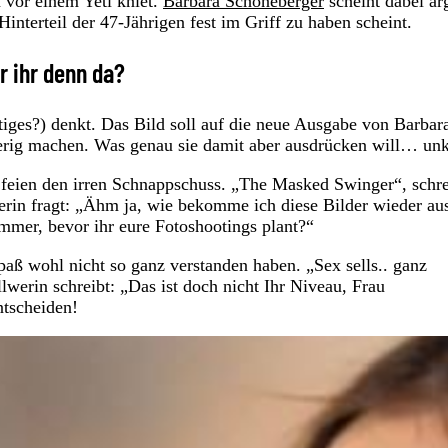
n vor einem Yeti kniet.
Barbara Schöneberger
scheint dabei ar
interteil der 47-Jährigen fest im Griff zu haben scheint.
r ihr denn da?
iges?) denkt. Das Bild soll auf die neue Ausgabe von Barbar
erig machen. Was genau sie damit aber ausdrücken will… unk
 feien den irren Schnappschuss. „The Masked Swinger“, schre
werin fragt: „Ähm ja, wie bekomme ich diese Bilder wieder a
immer, bevor ihr eure Fotoshootings plant?“
paß wohl nicht so ganz verstanden haben. „Sex sells.. ganz
lwerin schreibt: „Das ist doch nicht Ihr Niveau, Frau
ntscheiden!