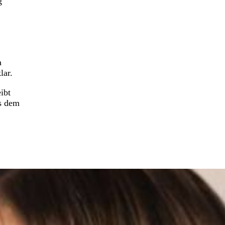
g
a
lar.
ibt
us dem