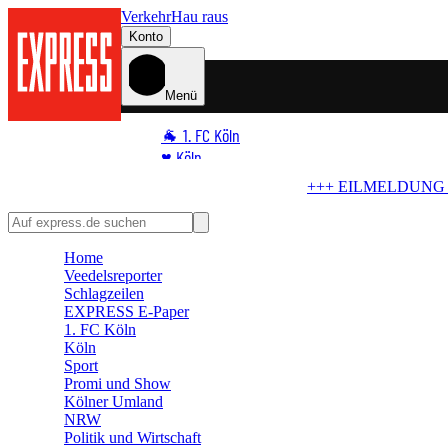
Verkehr
Hau raus
Konto
Menü
🐐 1. FC Köln
♥️ Köln
⭐ Promi
+++ EILMELDUNG +++
Blindgänger in Köln
Bombe im Rhein! Seilba
🏆 Sport
🛒 Shoppingwelt
Home
🧩 Spiele
Veedelsreporter
Schlagzeilen
EXPRESS E-Paper
1. FC Köln
Köln
Sport
Promi und Show
Kölner Umland
NRW
Politik und Wirtschaft