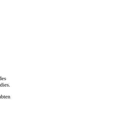
des
dies.
ubten