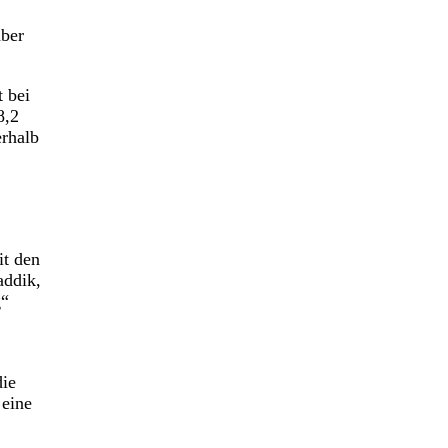
aber
t bei
8,2
erhalb
it den
addik,
g“
die
 eine