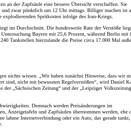
ten an der Zapfsäule eine bessere Übersicht verschaffen. Sie
, und zwar pünktlich um 12 Uhr mittags. Billiger machen ist 
 explodierenden Spritkosten infolge des Iran-Kriegs.
iegt im Durchschnitt. Die bundesweite Rate der Verstöße lieg
er Untersuchung Bayern mit 25,6 Prozent, während Berlin mit 
240 Tankstellen hierzulande die Preise circa 17.000 Mal auß
gen nichts wissen. „Wir haben zunächst Hinweise, dass wir m
rt sind, nicht mit bewussten Regelverstößen“, wird Daniel K
ie der „Sächsischen Zeitung“ und der „Leipziger Volkszeitun
Schwierigkeiten. Demnach werden Preisänderungen im
en, Anzeigetafeln und Zapfsäulen übernommen werden, ehe 
ine lahme Internetverbindung oder ein Auto, das gerade tankt,
e.