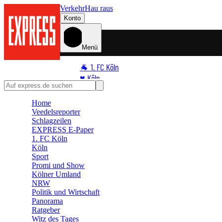
Verkehr
Hau raus
Konto
Menü
🐐 1. FC Köln
♥️ Köln
⭐ Promi
Home
🏆 Sport
Veedelsreporter
🛒 Shoppingwelt
Schlagzeilen
🧩 Spiele
EXPRESS E-Paper
1. FC Köln
Köln
Sport
Promi und Show
Kölner Umland
NRW
Politik und Wirtschaft
Panorama
Ratgeber
Witz des Tages