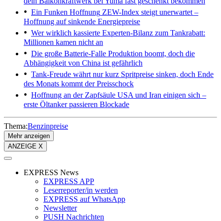
dein Balkonkraftwerk bei Yuma fast geschenkt bekommen
Ein Funken Hoffnung
ZEW-Index steigt unerwartet –
Hoffnung auf sinkende Energiepreise
Wer wirklich kassierte
Experten-Bilanz zum Tankrabatt:
Millionen kamen nicht an
Die große Batterie-Falle
Produktion boomt, doch die
Abhängigkeit von China ist gefährlich
Tank-Freude währt nur kurz
Spritpreise sinken, doch Ende
des Monats kommt der Preisschock
Hoffnung an der Zapfsäule
USA und Iran einigen sich –
erste Öltanker passieren Blockade
Thema:
Benzinpreise
Mehr anzeigen
ANZEIGE X
EXPRESS News
EXPRESS APP
Leserreporter/in werden
EXPRESS auf WhatsApp
Newsletter
PUSH Nachrichten