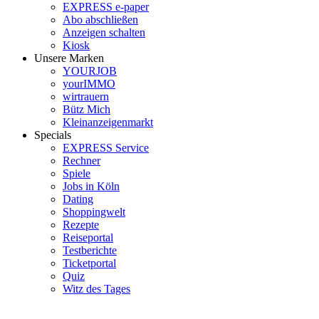
EXPRESS e-paper
Abo abschließen
Anzeigen schalten
Kiosk
Unsere Marken
YOURJOB
yourIMMO
wirtrauern
Bütz Mich
Kleinanzeigenmarkt
Specials
EXPRESS Service
Rechner
Spiele
Jobs in Köln
Dating
Shoppingwelt
Rezepte
Reiseportal
Testberichte
Ticketportal
Quiz
Witz des Tages