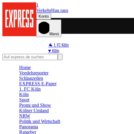
1
Verkehr
Hau raus
Konto
Menü
🐐 1. FC Köln
♥️ Köln
⭐ Promi
🏆 Sport
Home
🛒 Shoppingwelt
Veedelsreporter
🧩 Spiele
Schlagzeilen
EXPRESS E-Paper
1. FC Köln
Köln
Sport
Promi und Show
Kölner Umland
NRW
Politik und Wirtschaft
Panorama
Ratgeber