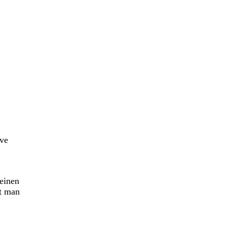
ive
 einen
nt man