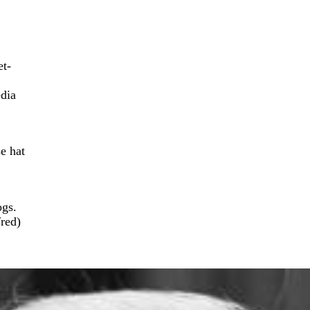
et-
edia
e hat
ogs.
/red)