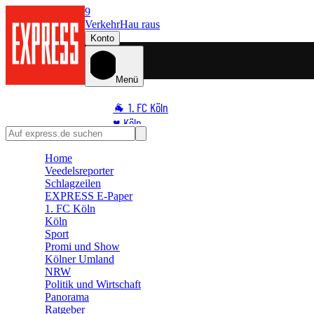
9
Verkehr
Hau raus
Konto
Menü
🐐 1. FC Köln
♥️ Köln
⭐ Promi
Home
🏆 Sport
Veedelsreporter
🛒 Shoppingwelt
Schlagzeilen
🧩 Spiele
EXPRESS E-Paper
1. FC Köln
Köln
Sport
Promi und Show
Kölner Umland
NRW
Politik und Wirtschaft
Panorama
Ratgeber