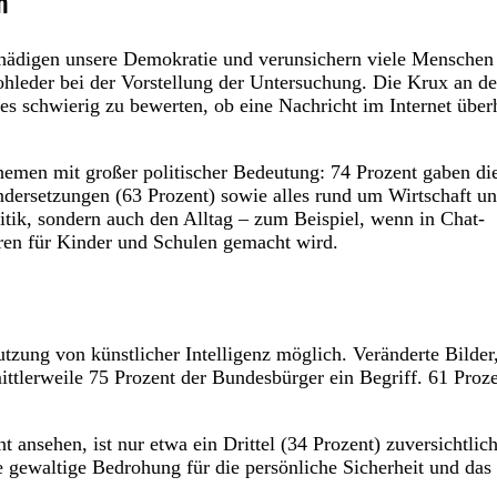
n
chädigen unsere Demokratie und verunsichern viele Menschen
ohleder bei der Vorstellung der Untersuchung. Die Krux an de
 es schwierig zu bewerten, ob eine Nachricht im Internet über
emen mit großer politischer Bedeutung: 74 Prozent gaben di
andersetzungen (63 Prozent) sowie alles rund um Wirtschaft u
olitik, sondern auch den Alltag – zum Beispiel, wenn in Chat-
ren für Kinder und Schulen gemacht wird.
tzung von künstlicher Intelligenz möglich. Veränderte Bilder
ttlerweile 75 Prozent der Bundesbürger ein Begriff. 61 Proz
ansehen, ist nur etwa ein Drittel (34 Prozent) zuversichtlich
ne gewaltige Bedrohung für die persönliche Sicherheit und das