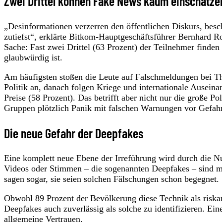
Zwei Drittel können Fake News kaum einschätze
„Desinformationen verzerren den öffentlichen Diskurs, bes
zutiefst“, erklärte Bitkom-Hauptgeschäftsführer Bernhard R
Sache: Fast zwei Drittel (63 Prozent) der Teilnehmer finden
glaubwürdig ist.
Am häufigsten stoßen die Leute auf Falschmeldungen bei Th
Politik an, danach folgen Kriege und internationale Ausein
Preise (58 Prozent). Das betrifft aber nicht nur die große P
Gruppen plötzlich Panik mit falschen Warnungen vor Gefah
Die neue Gefahr der Deepfakes
Eine komplett neue Ebene der Irreführung wird durch die Nu
Videos oder Stimmen – die sogenannten Deepfakes – sind mi
sagen sogar, sie seien solchen Fälschungen schon begegnet.
Obwohl 89 Prozent der Bevölkerung diese Technik als riskant 
Deepfakes auch zuverlässig als solche zu identifizieren. Ei
allgemeine Vertrauen.