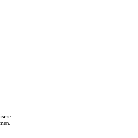
isere.
hmen.