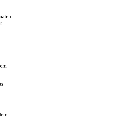
aaten
r
dem
as
 dem