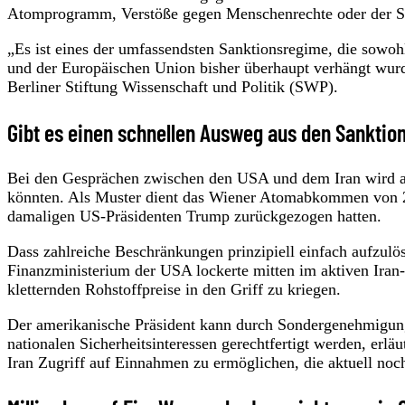
Atomprogramm, Verstöße gegen Menschenrechte oder der Sup
„Es ist eines der umfassendsten Sanktionsregime, die sowoh
und der Europäischen Union bisher überhaupt verhängt wurd
Berliner Stiftung Wissenschaft und Politik (SWP).
Gibt es einen schnellen Ausweg aus den Sanktio
Bei den Gesprächen zwischen den USA und dem Iran wird au
könnten. Als Muster dient das Wiener Atomabkommen von 2
damaligen US-Präsidenten Trump zurückgezogen hatten.
Dass zahlreiche Beschränkungen prinzipiell einfach aufzulös
Finanzministerium der USA lockerte mitten im aktiven Iran-K
kletternden Rohstoffpreise in den Griff zu kriegen.
Der amerikanische Präsident kann durch Sondergenehmigung
nationalen Sicherheitsinteressen gerechtfertigt werden, er
Iran Zugriff auf Einnahmen zu ermöglichen, die aktuell noch