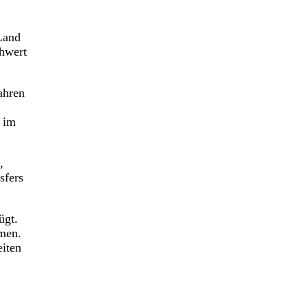
Land
chwert
ahren
 im
,
sfers
ügt.
men.
eiten