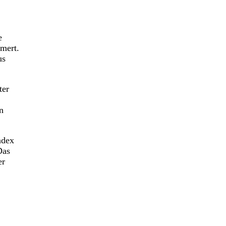
e
mmert.
us
ter
n
ndex
Das
er