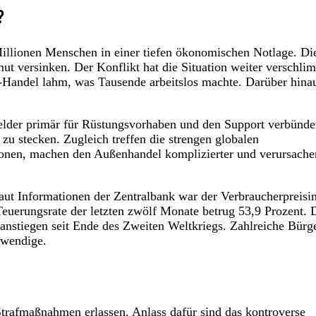
?
 Millionen Menschen in einer tiefen ökonomischen Notlage. Di
mut versinken. Der Konflikt hat die Situation weiter verschli
e-Handel lahm, was Tausende arbeitslos machte. Darüber hina
Gelder primär für Rüstungsvorhaben und den Support verbünde
 zu stecken. Zugleich treffen die strengen globalen
tionen, machen den Außenhandel komplizierter und verursache
aut Informationen der Zentralbank war der Verbraucherpreisi
Teuerungsrate der letzten zwölf Monate betrug 53,9 Prozent. 
sanstiegen seit Ende des Zweiten Weltkriegs. Zahlreiche Bürg
twendige.
Strafmaßnahmen erlassen. Anlass dafür sind das kontroverse