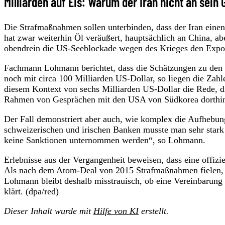
Milliarden auf Eis: Warum der Iran nicht an sein
Die Strafmaßnahmen sollen unterbinden, dass der Iran eine
hat zwar weiterhin Öl veräußert, hauptsächlich an China, a
obendrein die US-Seeblockade wegen des Krieges den Expo
Fachmann Lohmann berichtet, dass die Schätzungen zu den e
noch mit circa 100 Milliarden US-Dollar, so liegen die Zahl
diesem Kontext von sechs Milliarden US-Dollar die Rede, 
Rahmen von Gesprächen mit den USA von Südkorea dorthi
Der Fall demonstriert aber auch, wie komplex die Aufhebun
schweizerischen und irischen Banken musste man sehr stark
keine Sanktionen unternommen werden“, so Lohmann.
Erlebnisse aus der Vergangenheit beweisen, dass eine offiz
Als nach dem Atom-Deal von 2015 Strafmaßnahmen fielen, 
Lohmann bleibt deshalb misstrauisch, ob eine Vereinbarung
klärt. (dpa/red)
Dieser Inhalt wurde mit
Hilfe von KI
erstellt.