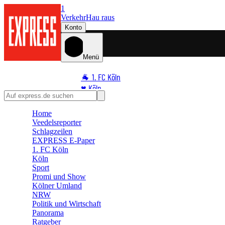
1
Verkehr
Hau raus
Konto
Menü
🐐 1. FC Köln
♥️ Köln
⭐ Promi
Home
🏆 Sport
Veedelsreporter
🛒 Shoppingwelt
Schlagzeilen
🧩 Spiele
EXPRESS E-Paper
1. FC Köln
Köln
Sport
Promi und Show
Kölner Umland
NRW
Politik und Wirtschaft
Panorama
Ratgeber