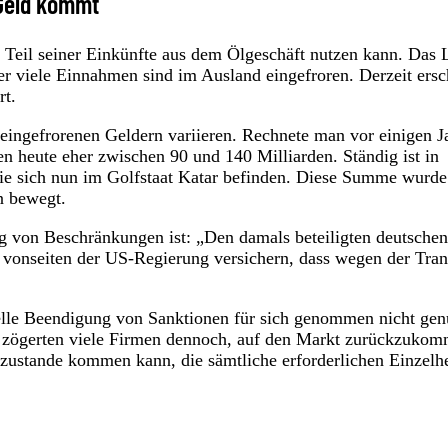
 Geld kommt
n Teil seiner Einkünfte aus dem Ölgeschäft nutzen kann. Das 
ber viele Einnahmen sind im Ausland eingefroren. Derzeit ers
rt.
ingefrorenen Geldern variieren. Rechnete man vor einigen J
en heute eher zwischen 90 und 140 Milliarden. Ständig ist in
die sich nun im Golfstaat Katar befinden. Diese Summe wurde
n bewegt.
g von Beschränkungen ist: „Den damals beteiligten deutschen
 vonseiten der US-Regierung versichern, dass wegen der Tran
ielle Beendigung von Sanktionen für sich genommen nicht gen
zögerten viele Firmen dennoch, auf den Markt zurückzukom
 zustande kommen kann, die sämtliche erforderlichen Einzelh