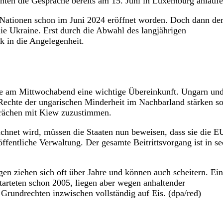
önnten die Gespräche bereits am 15. Juni in Luxemburg anlaufe
n Nationen schon im Juni 2024 eröffnet worden. Doch dann de
ie Ukraine. Erst durch die Abwahl des langjährigen
 in die Angelegenheit.
te am Mittwochabend eine wichtige Übereinkunft. Ungarn und
Rechte der ungarischen Minderheit im Nachbarland stärken so
rächen mit Kiew zuzustimmen.
eichnet wird, müssen die Staaten nun beweisen, dass sie die E
 öffentliche Verwaltung. Der gesamte Beitrittsvorgang ist in s
gen ziehen sich oft über Jahre und können auch scheitern. Ein
tarteten schon 2005, liegen aber wegen anhaltender
 Grundrechten inzwischen vollständig auf Eis. (dpa/red)