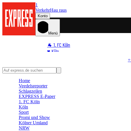
1
Verkehr
Hau raus
Konto
Menü
🐐 1. FC Köln
♥️ Köln
⭐ Promi
+++ EILMELDUNG +++
Wird der FC schwach?
BVB ber
🏆 Sport
🛒 Shoppingwelt
Home
🧩 Spiele
Veedelsreporter
Schlagzeilen
EXPRESS E-Paper
1. FC Köln
Köln
Sport
Promi und Show
Kölner Umland
NRW