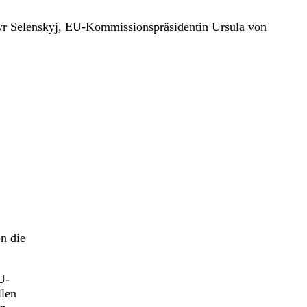
myr Selenskyj, EU-Kommissionspräsidentin Ursula von
n die
U-
llen