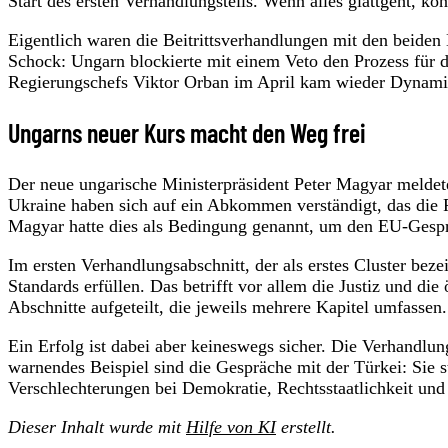
Start des ersten Verhandlungsteils. Wenn alles glattgeht, k
Eigentlich waren die Beitrittsverhandlungen mit den beide
Schock: Ungarn blockierte mit einem Veto den Prozess für d
Regierungschefs Viktor Orban im April kam wieder Dynamik
Ungarns neuer Kurs macht den Weg frei
Der neue ungarische Ministerpräsident Peter Magyar melde
Ukraine haben sich auf ein Abkommen verständigt, das die 
Magyar hatte dies als Bedingung genannt, um den EU-Gesp
Im ersten Verhandlungsabschnitt, der als erstes Cluster bez
Standards erfüllen. Das betrifft vor allem die Justiz und die
Abschnitte aufgeteilt, die jeweils mehrere Kapitel umfassen.
Ein Erfolg ist dabei aber keineswegs sicher. Die Verhandlun
warnendes Beispiel sind die Gespräche mit der Türkei: Sie s
Verschlechterungen bei Demokratie, Rechtsstaatlichkeit und
Dieser Inhalt wurde mit
Hilfe von KI
erstellt.