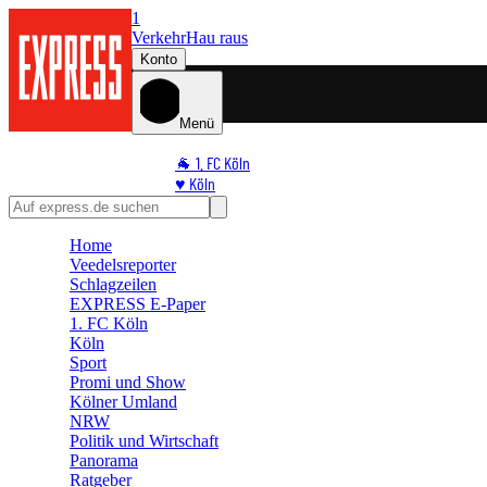
1
Verkehr
Hau raus
Konto
Menü
🐐 1. FC Köln
♥️ Köln
⭐ Promi
🏆 Sport
Home
🛒 Shoppingwelt
Veedelsreporter
🧩 Spiele
Schlagzeilen
EXPRESS E-Paper
1. FC Köln
Köln
Sport
Promi und Show
Kölner Umland
NRW
Politik und Wirtschaft
Panorama
Ratgeber