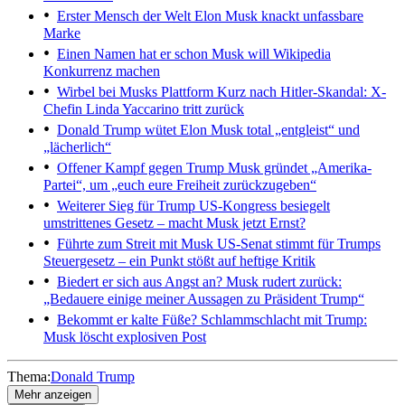
Erster Mensch der Welt
Elon Musk knackt unfassbare
Marke
Einen Namen hat er schon
Musk will Wikipedia
Konkurrenz machen
Wirbel bei Musks Plattform
Kurz nach Hitler-Skandal: X-
Chefin Linda Yaccarino tritt zurück
Donald Trump wütet
Elon Musk total „entgleist“ und
„lächerlich“
Offener Kampf gegen Trump
Musk gründet „Amerika-
Partei“, um „euch eure Freiheit zurückzugeben“
Weiterer Sieg für Trump
US-Kongress besiegelt
umstrittenes Gesetz – macht Musk jetzt Ernst?
Führte zum Streit mit Musk
US-Senat stimmt für Trumps
Steuergesetz – ein Punkt stößt auf heftige Kritik
Biedert er sich aus Angst an?
Musk rudert zurück:
„Bedauere einige meiner Aussagen zu Präsident Trump“
Bekommt er kalte Füße?
Schlammschlacht mit Trump:
Musk löscht explosiven Post
Thema:
Donald Trump
Mehr anzeigen