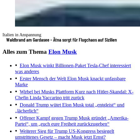
Italien in Anspannung
Waldbrand am Gardasee – Ätna sorgt für Flugchaos auf Sizilien
Alles zum Thema
Elon Musk
Elon Musk winkt Billionen-Paket
Tesla-Chef interessiert
was anderes
Erster Mensch der Welt
Elon Musk knackt unfassbare
Marke
Wirbel bei Musks Plattform
Kurz nach Hitler-Skandal: X-
Chefin Linda Yaccarino tritt zurück
Donald Trump wütet
Elon Musk total „entgleist“ und
„lächerlich“
Offener Kampf gegen Trump
Musk gründet „Amerika-
Partei“, um „euch eure Freiheit zurückzugeben“
Weiterer Sieg für Trump
US-Kongress besiegelt
umstrittenes Gesetz – macht Musk jetzt Ernst?