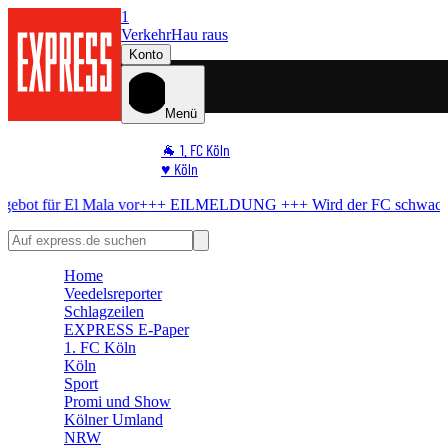
1
Verkehr
Hau raus
Konto
Menü
🐐 1. FC Köln
♥️ Köln
⭐ Promi
Mala vor
+++ EILMELDUNG +++
Wird der FC schwach?
BVB bereite
🏆 Sport
🛒 Shoppingwelt
🧩 Spiele
Home
Veedelsreporter
Schlagzeilen
EXPRESS E-Paper
1. FC Köln
Köln
Sport
Promi und Show
Kölner Umland
NRW