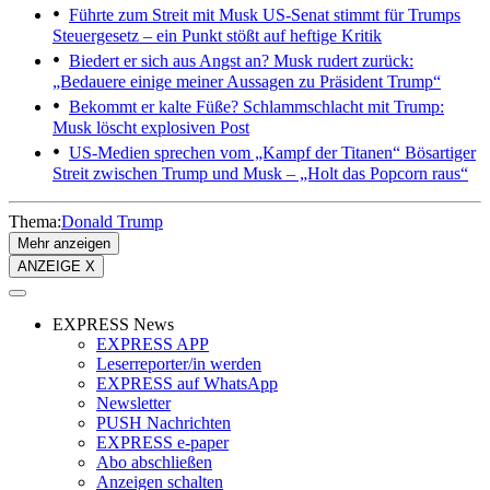
Führte zum Streit mit Musk
US-Senat stimmt für Trumps
Steuergesetz – ein Punkt stößt auf heftige Kritik
Biedert er sich aus Angst an?
Musk rudert zurück:
„Bedauere einige meiner Aussagen zu Präsident Trump“
Bekommt er kalte Füße?
Schlammschlacht mit Trump:
Musk löscht explosiven Post
US-Medien sprechen vom „Kampf der Titanen“
Bösartiger
Streit zwischen Trump und Musk – „Holt das Popcorn raus“
Thema:
Donald Trump
Mehr anzeigen
ANZEIGE X
EXPRESS News
EXPRESS APP
Leserreporter/in werden
EXPRESS auf WhatsApp
Newsletter
PUSH Nachrichten
EXPRESS e-paper
Abo abschließen
Anzeigen schalten