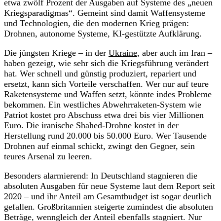
etwa zwölf Prozent der Ausgaben auf Systeme des „neuen
Kriegsparadigmas“. Gemeint sind damit Waffensysteme
und Technologien, die den modernen Krieg prägen:
Drohnen, autonome Systeme, KI-gestützte Aufklärung.
Die jüngsten Kriege – in der
Ukraine
, aber auch im Iran –
haben gezeigt, wie sehr sich die Kriegsführung verändert
hat. Wer schnell und günstig produziert, repariert und
ersetzt, kann sich Vorteile verschaffen. Wer nur auf teure
Raketensysteme und Waffen setzt, könnte indes Probleme
bekommen. Ein westliches Abwehrraketen-System wie
Patriot kostet pro Abschuss etwa drei bis vier Millionen
Euro. Die iranische Shahed-Drohne kostet in der
Herstellung rund 20.000 bis 50.000 Euro. Wer Tausende
Drohnen auf einmal schickt, zwingt den Gegner, sein
teures Arsenal zu leeren.
Besonders alarmierend: In Deutschland stagnieren die
absoluten Ausgaben für neue Systeme laut dem Report seit
2020 – und ihr Anteil am Gesamtbudget ist sogar deutlich
gefallen. Großbritannien steigerte zumindest die absoluten
Beträge, wenngleich der Anteil ebenfalls stagniert. Nur