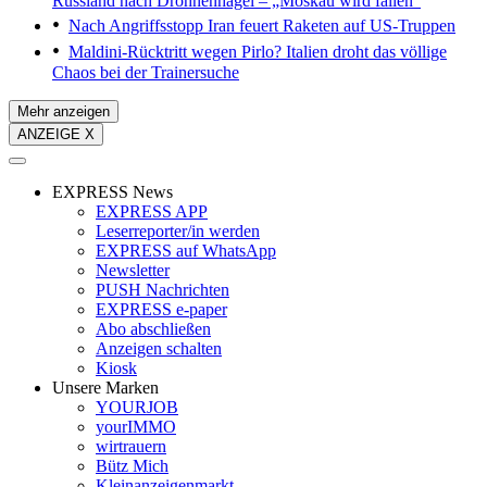
Russland nach Drohnenhagel – „Moskau wird fallen“
Nach Angriffsstopp
Iran feuert Raketen auf US-Truppen
Maldini-Rücktritt wegen Pirlo?
Italien droht das völlige
Chaos bei der Trainersuche
Mehr anzeigen
ANZEIGE X
EXPRESS News
EXPRESS APP
Leserreporter/in werden
EXPRESS auf WhatsApp
Newsletter
PUSH Nachrichten
EXPRESS e-paper
Abo abschließen
Anzeigen schalten
Kiosk
Unsere Marken
YOURJOB
yourIMMO
wirtrauern
Bütz Mich
Kleinanzeigenmarkt