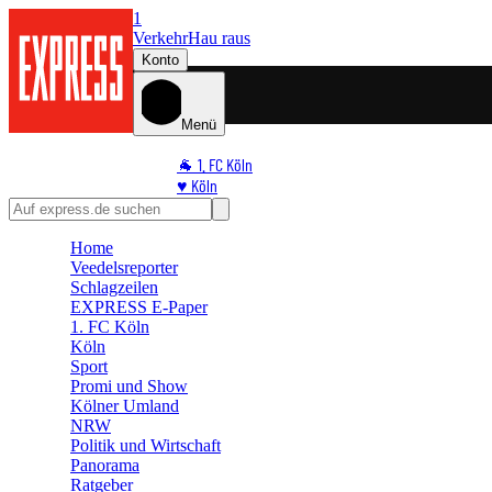
1
Verkehr
Hau raus
Konto
Menü
🐐 1. FC Köln
♥️ Köln
⭐ Promi
🏆 Sport
Home
🛒 Shoppingwelt
Veedelsreporter
🧩 Spiele
Schlagzeilen
EXPRESS E-Paper
1. FC Köln
Köln
Sport
Promi und Show
Kölner Umland
NRW
Politik und Wirtschaft
Panorama
Ratgeber