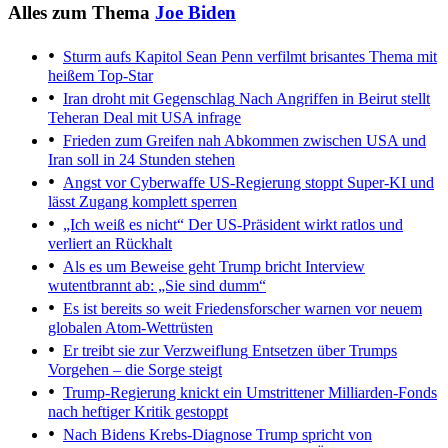
Alles zum Thema
Joe Biden
Sturm aufs Kapitol
Sean Penn verfilmt brisantes Thema mit
heißem Top-Star
Iran droht mit Gegenschlag
Nach Angriffen in Beirut stellt
Teheran Deal mit USA infrage
Frieden zum Greifen nah
Abkommen zwischen USA und
Iran soll in 24 Stunden stehen
Angst vor Cyberwaffe
US-Regierung stoppt Super-KI und
lässt Zugang komplett sperren
„Ich weiß es nicht“
Der US-Präsident wirkt ratlos und
verliert an Rückhalt
Als es um Beweise geht
Trump bricht Interview
wutentbrannt ab: „Sie sind dumm“
Es ist bereits so weit
Friedensforscher warnen vor neuem
globalen Atom-Wettrüsten
Er treibt sie zur Verzweiflung
Entsetzen über Trumps
Vorgehen – die Sorge steigt
Trump-Regierung knickt ein
Umstrittener Milliarden-Fonds
nach heftiger Kritik gestoppt
Nach Bidens Krebs-Diagnose
Trump spricht von