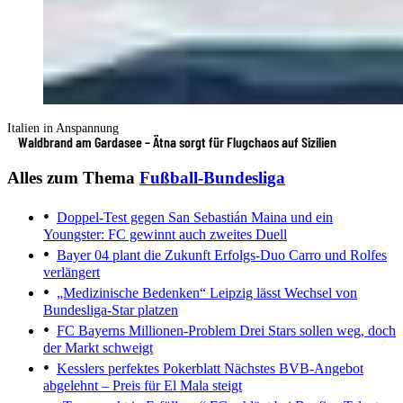
Italien in Anspannung
Waldbrand am Gardasee – Ätna sorgt für Flugchaos auf Sizilien
Alles zum Thema
Fußball-Bundesliga
Doppel-Test gegen San Sebastián
Maina und ein
Youngster: FC gewinnt auch zweites Duell
Bayer 04 plant die Zukunft
Erfolgs-Duo Carro und Rolfes
verlängert
„Medizinische Bedenken“
Leipzig lässt Wechsel von
Bundesliga-Star platzen
FC Bayerns Millionen-Problem
Drei Stars sollen weg, doch
der Markt schweigt
Kesslers perfektes Pokerblatt
Nächstes BVB-Angebot
abgelehnt – Preis für El Mala steigt