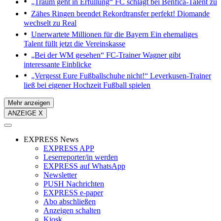
„Traum geht in Erfüllung“
FC schlägt bei Benfica-Talent zu
Zähes Ringen beendet
Rekordtransfer perfekt! Diomande
wechselt zu Real
Unerwartete Millionen für die Bayern
Ein ehemaliges
Talent füllt jetzt die Vereinskasse
„Bei der WM gesehen“
FC-Trainer Wagner gibt
interessante Einblicke
„Vergesst Eure Fußballschuhe nicht!“
Leverkusen-Trainer
ließ bei eigener Hochzeit Fußball spielen
Mehr anzeigen
ANZEIGE X
EXPRESS News
EXPRESS APP
Leserreporter/in werden
EXPRESS auf WhatsApp
Newsletter
PUSH Nachrichten
EXPRESS e-paper
Abo abschließen
Anzeigen schalten
Kiosk