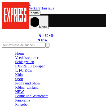
1
Verkehr
Hau raus
Konto
Menü
🐐 1. FC Köln
♥️ Köln
⭐ Promi
🏆 Sport
Home
🛒 Shoppingwelt
Veedelsreporter
🧩 Spiele
Schlagzeilen
EXPRESS E-Paper
1. FC Köln
Köln
Sport
Promi und Show
Kölner Umland
NRW
Politik und Wirtschaft
Panorama
Ratgeber