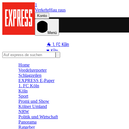
1
Verkehr
Hau raus
Konto
Menü
🐐 1. FC Köln
♥️ Köln
⭐ Promi
Home
🏆 Sport
Veedelsreporter
🛒 Shoppingwelt
Schlagzeilen
🧩 Spiele
EXPRESS E-Paper
1. FC Köln
Köln
Sport
Promi und Show
Kölner Umland
NRW
Politik und Wirtschaft
Panorama
Ratgeber