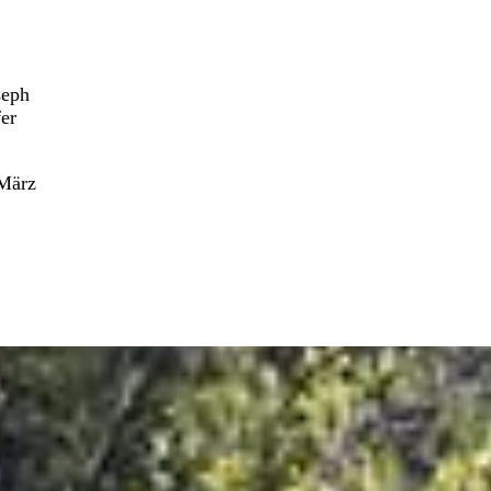
seph
er
 März