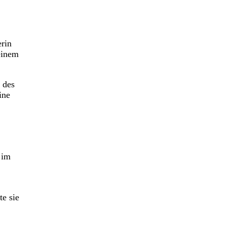
erin
einem
 des
ine
 im
e sie