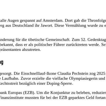
h alle Augen gespannt auf Amsterdam. Dort gab die Thronfolg
rg aus Deutschland ihr Jawort. Diese Vermählung wurde zu 
ränderung für die tibetische Gemeinschaft. Zum 52. Gedenktag
kannt, dass er als politischer Führer zurücktreten werde. Se
präsentanten abzutreten.
ng
gesorgt. Die Eisschnelllauf-Ikone Claudia Pechstein zog 2025
le Laufbahn. Zuvor erzielte die vielfache Olympiasiegerin und
echtsstreit bezüglich einer Doping-Sperre.
ank Europas (EZB). Um die Konjunktur zu beleben, reduziert
 Finanzinstitute mussten für bei der EZB geparktes Geld fortan