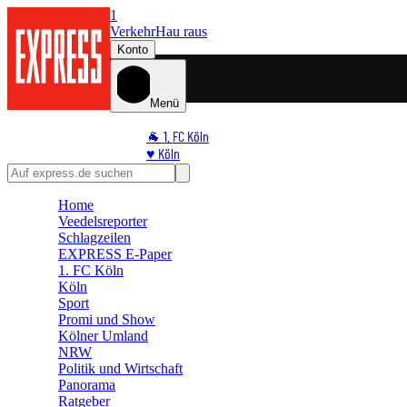
1
Verkehr
Hau raus
Konto
Menü
🐐 1. FC Köln
♥️ Köln
⭐ Promi
🏆 Sport
Home
🛒 Shoppingwelt
Veedelsreporter
🧩 Spiele
Schlagzeilen
EXPRESS E-Paper
1. FC Köln
Köln
Sport
Promi und Show
Kölner Umland
NRW
Politik und Wirtschaft
Panorama
Ratgeber