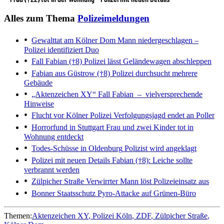
Alles zum Thema
Polizeimeldungen
Gewalttat am Kölner Dom
Mann niedergeschlagen –
Polizei identifiziert Duo
Fall Fabian (†8)
Polizei lässt Geländewagen abschleppen
Fabian aus Güstrow (†8)
Polizei durchsucht mehrere
Gebäude
„Aktenzeichen XY“
Fall Fabian – vielversprechende
Hinweise
Flucht vor Kölner Polizei
Verfolgungsjagd endet an Poller
Horrorfund in Stuttgart
Frau und zwei Kinder tot in
Wohnung entdeckt
Todes-Schüsse in Oldenburg
Polizist wird angeklagt
Polizei mit neuen Details
Fabian (†8): Leiche sollte
verbrannt werden
Zülpicher Straße
Verwirrter Mann löst Polizeieinsatz aus
Bonner Staatsschutz
Pyro-Attacke auf Grünen-Büro
Themen:
Aktenzeichen XY
Polizei Köln
ZDF
Zülpicher Straße