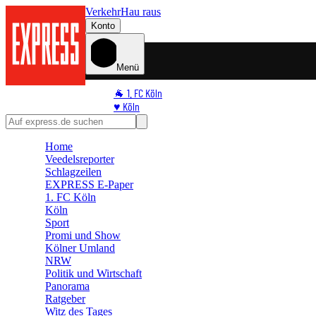
Verkehr
Hau raus
Konto
Menü
🐐 1. FC Köln
♥️ Köln
⭐ Promi
🏆 Sport
Home
🛒 Shoppingwelt
Veedelsreporter
🧩 Spiele
Schlagzeilen
EXPRESS E-Paper
1. FC Köln
Köln
Sport
Promi und Show
Kölner Umland
NRW
Politik und Wirtschaft
Panorama
Ratgeber
Witz des Tages