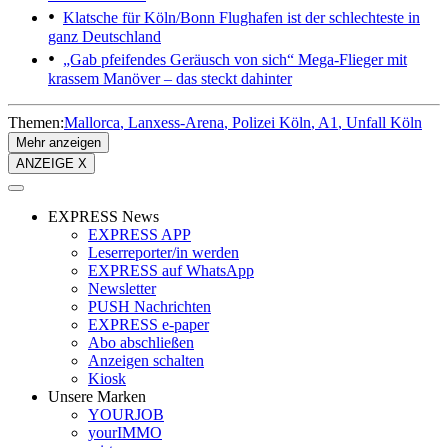
Klatsche für Köln/Bonn
Flughafen ist der schlechteste in
ganz Deutschland
„Gab pfeifendes Geräusch von sich“
Mega-Flieger mit
krassem Manöver – das steckt dahinter
Themen:
Mallorca
Lanxess-Arena
Polizei Köln
A1
Unfall Köln
Mehr anzeigen
ANZEIGE X
EXPRESS News
EXPRESS APP
Leserreporter/in werden
EXPRESS auf WhatsApp
Newsletter
PUSH Nachrichten
EXPRESS e-paper
Abo abschließen
Anzeigen schalten
Kiosk
Unsere Marken
YOURJOB
yourIMMO