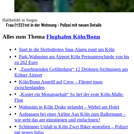
Haftbefehl in Siegen
Frau (†22) tot in der Wohnung – Polizei mit neuen Details
Alles zum Thema
Flughafen Köln/Bonn
Start in die Herbstferien
Stau-Alarm rund um Köln
Park-Wahnsinn am Airport Köln
Preisunterschiede von bis
zu 262 Euro
„Zunehmenden Gefährdung“
12 Drohnen-Sichtungen am
Kölner Airport
Köln/Bonn
Angriff auf Crew – Flieger muss
zwischenlanden
„Kostet ein Monatsgehalt“
So lief der erste Köln-Malle-
Flug
Wahnsinn in Köln
Drake gelandet – Wirbel am Hotel
Aufpassen bei einer Airline
Aus Köln zum Ballermann –
wie geht das am günstigsten und einfachsten?
Schlimmer Unfall in Köln
Zwei Biker gestorben – Polizei
mit neuen Infos