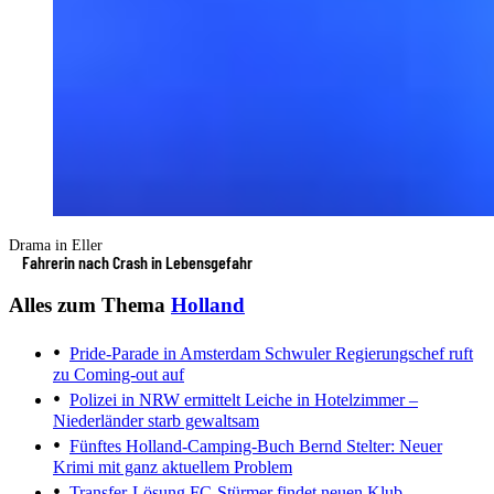
Drama in Eller
Fahrerin nach Crash in Lebensgefahr
Alles zum Thema
Holland
Pride-Parade in Amsterdam
Schwuler Regierungschef ruft
zu Coming-out auf
Polizei in NRW ermittelt
Leiche in Hotelzimmer –
Niederländer starb gewaltsam
Fünftes Holland-Camping-Buch
Bernd Stelter: Neuer
Krimi mit ganz aktuellem Problem
Transfer-Lösung
FC-Stürmer findet neuen Klub –