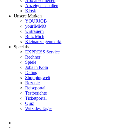
Abo abschließen
Anzeigen schalten
Kiosk
Unsere Marken
YOURJOB
yourIMMO
wirtrauern
Bütz Mich
Kleinanzeigenmarkt
Specials
EXPRESS Service
Rechner
Spiele
Jobs in Köln
Dating
Shoppingwelt
Rezepte
Reiseportal
Testberichte
Ticketportal
Quiz
Witz des Tages