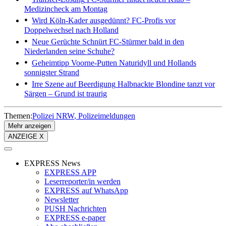
Medizincheck am Montag
Wird Köln-Kader ausgedünnt?
FC-Profis vor
Doppelwechsel nach Holland
Neue Gerüchte
Schnürt FC-Stürmer bald in den
Niederlanden seine Schuhe?
Geheimtipp Voorne-Putten
Naturidyll und Hollands
sonnigster Strand
Irre Szene auf Beerdigung
Halbnackte Blondine tanzt vor
Särgen – Grund ist traurig
Themen:
Polizei NRW
Polizeimeldungen
Mehr anzeigen
ANZEIGE X
EXPRESS News
EXPRESS APP
Leserreporter/in werden
EXPRESS auf WhatsApp
Newsletter
PUSH Nachrichten
EXPRESS e-paper