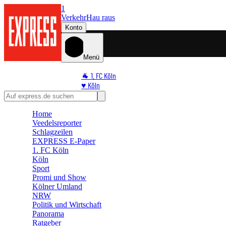
1
Verkehr
Hau raus
Konto
Menü
🐐 1. FC Köln
♥️ Köln
⭐ Promi
🏆 Sport
Home
🛒 Shoppingwelt
Veedelsreporter
🧩 Spiele
Schlagzeilen
EXPRESS E-Paper
1. FC Köln
Köln
Sport
Promi und Show
Kölner Umland
NRW
Politik und Wirtschaft
Panorama
Ratgeber