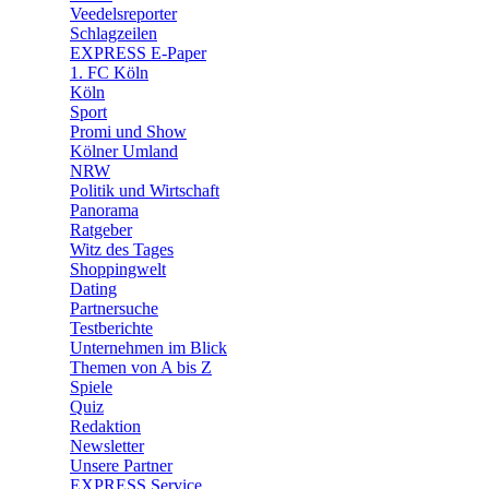
🛒 Shoppingwelt
Veedelsreporter
🧩 Spiele
Schlagzeilen
EXPRESS E-Paper
1. FC Köln
Köln
Sport
Promi und Show
Kölner Umland
NRW
Politik und Wirtschaft
Panorama
Ratgeber
Witz des Tages
Shoppingwelt
Dating
Partnersuche
Testberichte
Unternehmen im Blick
Themen von A bis Z
Spiele
Quiz
Redaktion
Newsletter
Unsere Partner
EXPRESS Service