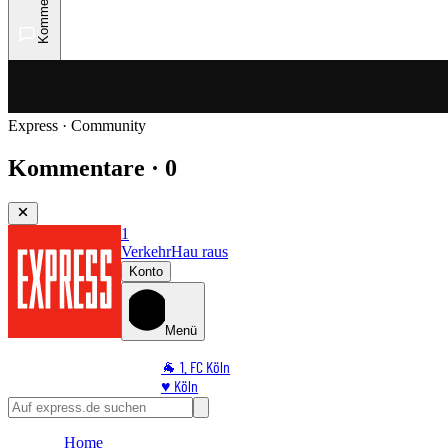
Kommentare
Express · Community
Kommentare · 0
1
Verkehr
Hau raus
Konto
Menü
🐐 1. FC Köln
♥️ Köln
⭐ Promi
🏆 Sport
Home