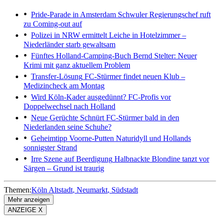
Pride-Parade in Amsterdam
Schwuler Regierungschef ruft
zu Coming-out auf
Polizei in NRW ermittelt
Leiche in Hotelzimmer –
Niederländer starb gewaltsam
Fünftes Holland-Camping-Buch
Bernd Stelter: Neuer
Krimi mit ganz aktuellem Problem
Transfer-Lösung
FC-Stürmer findet neuen Klub –
Medizincheck am Montag
Wird Köln-Kader ausgedünnt?
FC-Profis vor
Doppelwechsel nach Holland
Neue Gerüchte
Schnürt FC-Stürmer bald in den
Niederlanden seine Schuhe?
Geheimtipp Voorne-Putten
Naturidyll und Hollands
sonnigster Strand
Irre Szene auf Beerdigung
Halbnackte Blondine tanzt vor
Särgen – Grund ist traurig
Themen:
Köln Altstadt
Neumarkt
Südstadt
Mehr anzeigen
ANZEIGE X