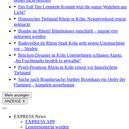
besser nicht betreten
Der Fall Tim Lemperle
Kommt jetzt die ganze Wahrheit ans
Licht?
Historischer Tiefstand
Rhein in Köln: Negativrekord erneut
geknackt
Bombe im Rhein!
Blindgänger entschärft – musste erst
geborgen werden
Badeverbot im Rhein
Stadt Köln geht gegen Uneinsichtige
vor – Strafen
Brücken-Desaster in Köln
Unternehmen schlagen Alarm:
„Im Frachtmarkt brodelt es gewaltig“
Pegel-Prognose
Rhein in Köln erneut vor historischem
Tiefstand
Suche nach Brandursache
Sürther Bootshaus ein Opfer der
Flammen – komplett ausgebrannt
Mehr anzeigen
ANZEIGE X
EXPRESS News
EXPRESS APP
Leserreporter/in werden