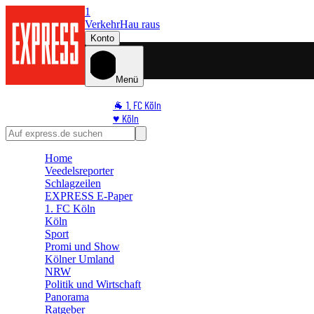
1
Verkehr
Hau raus
Konto
Menü
🐐 1. FC Köln
♥️ Köln
⭐ Promi
🏆 Sport
Home
🛒 Shoppingwelt
Veedelsreporter
🧩 Spiele
Schlagzeilen
EXPRESS E-Paper
1. FC Köln
Köln
Sport
Promi und Show
Kölner Umland
NRW
Politik und Wirtschaft
Panorama
Ratgeber