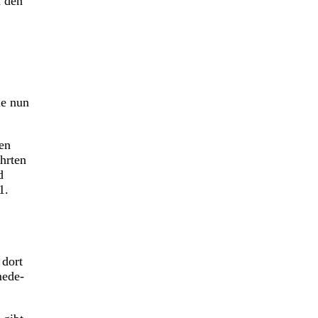
n den
ie nun
en
hrten
d
1.
 dort
mede-