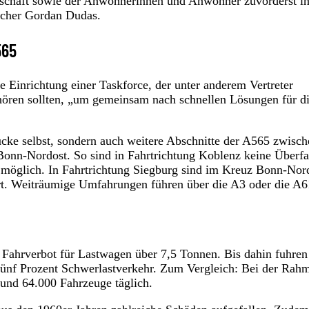
rtschaft sowie der Anwohnerinnen und Anwohner zuvorderst i
echer Gordan Dudas.
565
 Einrichtung einer Taskforce, der unter anderem Vertreter
ören sollten, „um gemeinsam nach schnellen Lösungen für d
ücke selbst, sondern auch weitere Abschnitte der A565 zwisch
n-Nordost. So sind in Fahrtrichtung Koblenz keine Überfa
möglich. In Fahrtrichtung Siegburg sind im Kreuz Bonn-Nor
rt. Weiträumige Umfahrungen führen über die A3 oder die A6
n Fahrverbot für Lastwagen über 7,5 Tonnen. Bis dahin fuhren
fünf Prozent Schwerlastverkehr. Zum Vergleich: Bei der Rah
rund 64.000 Fahrzeuge täglich.