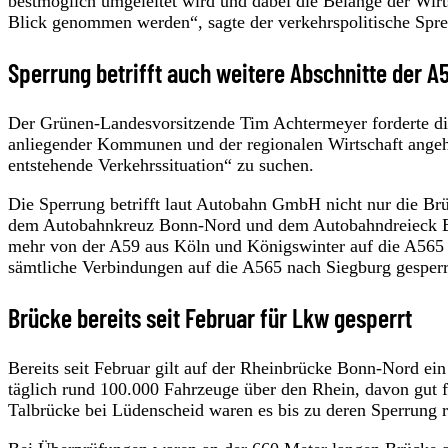
bestmöglich umgeleitet wird und dabei die Belange der Wi
Blick genommen werden“, sagte der verkehrspolitische Spr
Sperrung betrifft auch weitere Abschnitte der A
Der Grünen-Landesvorsitzende Tim Achtermeyer forderte die
anliegender Kommunen und der regionalen Wirtschaft angeh
entstehende Verkehrssituation“ zu suchen.
Die Sperrung betrifft laut Autobahn GmbH nicht nur die Br
dem Autobahnkreuz Bonn-Nord und dem Autobahndreieck Bon
mehr von der A59 aus Köln und Königswinter auf die A565 
sämtliche Verbindungen auf die A565 nach Siegburg gesper
Brücke bereits seit Februar für Lkw gesperrt
Bereits seit Februar gilt auf der Rheinbrücke Bonn-Nord ei
täglich rund 100.000 Fahrzeuge über den Rhein, davon gut 
Talbrücke bei Lüdenscheid waren es bis zu deren Sperrung 