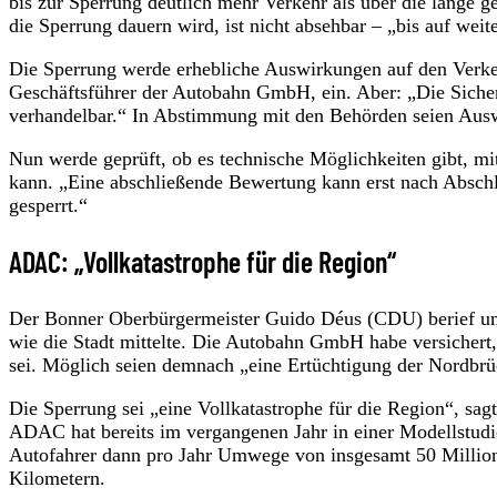
bis zur Sperrung deutlich mehr Verkehr als über die lange 
die Sperrung dauern wird, ist nicht absehbar – „bis auf weite
Die Sperrung werde erhebliche Auswirkungen auf den Verke
Geschäftsführer der Autobahn GmbH, ein. Aber: „Die Sicherh
verhandelbar.“ In Abstimmung mit den Behörden seien Ausw
Nun werde geprüft, ob es technische Möglichkeiten gibt, m
kann. „Eine abschließende Bewertung kann erst nach Abschl
gesperrt.“
ADAC: „Vollkatastrophe für die Region“
Der Bonner Oberbürgermeister Guido Déus (CDU) berief umg
wie die Stadt mittelte. Die Autobahn GmbH habe versichert,
sei. Möglich seien demnach „eine Ertüchtigung der Nordbrü
Die Sperrung sei „eine Vollkatastrophe für die Region“, s
ADAC hat bereits im vergangenen Jahr in einer Modellstudi
Autofahrer dann pro Jahr Umwege von insgesamt 50 Millio
Kilometern.