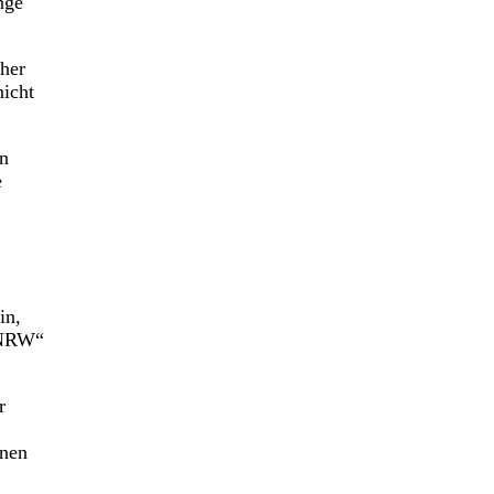
nge
her
nicht
en
e
in,
n NRW“
r
onen