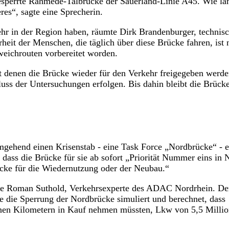
gesperrte Rahmede-Talbrücke der Sauerland-Linie A45. Wie la
res“, sagte eine Sprecherin.
hr in der Region haben, räumte Dirk Brandenburger, technisc
eit der Menschen, die täglich über diese Brücke fahren, ist 
eichrouten vorbereitet worden.
it denen die Brücke wieder für den Verkehr freigegeben werd
uss der Untersuchungen erfolgen. Bis dahin bleibt die Brück
ehend einen Krisenstab - eine Task Force „Nordbrücke“ - e
 dass die Brücke für sie ab sofort „Priorität Nummer eins i
cke für die Wiedernutzung oder der Neubau.“
agte Roman Suthold, Verkehrsexperte des ADAC Nordrhein. De
e die Sperrung der Nordbrücke simuliert und berechnet, dass
nen Kilometern in Kauf nehmen müssten, Lkw von 5,5 Milli