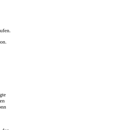
ufen.
on.
gte
gen
onn