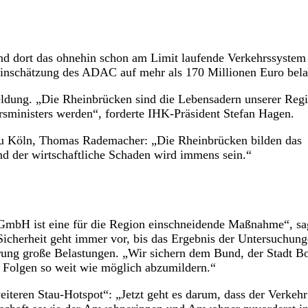
d dort das ohnehin schon am Limit laufende Verkehrssystem
 Einschätzung des ADAC auf mehr als 170 Millionen Euro bela
dung. „Die Rheinbrücken sind die Lebensadern unserer Regi
rsministers werden“, forderte IHK-Präsident Stefan Hagen.
zu Köln, Thomas Rademacher: „Die Rheinbrücken bilden das
und der wirtschaftliche Schaden wird immens sein.“
GmbH ist eine für die Region einschneidende Maßnahme“, sa
icherheit geht immer vor, bis das Ergebnis der Untersuchun
rrung große Belastungen. „Wir sichern dem Bund, der Stadt B
 Folgen so weit wie möglich abzumildern.“
teren Stau-Hotspot“: „Jetzt geht es darum, dass der Verkehr