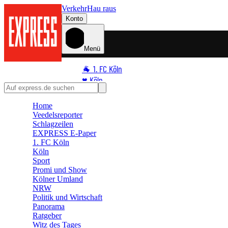
Verkehr
Hau raus
Konto
Menü
🐐 1. FC Köln
♥️ Köln
⭐ Promi
Home
🏆 Sport
Veedelsreporter
🛒 Shoppingwelt
Schlagzeilen
🧩 Spiele
EXPRESS E-Paper
1. FC Köln
Köln
Sport
Promi und Show
Kölner Umland
NRW
Politik und Wirtschaft
Panorama
Ratgeber
Witz des Tages