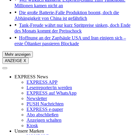
Millionen kamen nicht an
Die große Batterie-Falle
Produktion boomt, doch die
Abhängigkeit von China ist gefährlich
Tank-Freude währt nur kurz
Spritpreise sinken, doch Ende
des Monats kommt der Preisschock
Hoffnung an der Zapfsäule
USA und Iran einigen sich –
erste Öltanker passieren Blockade
Mehr anzeigen
ANZEIGE X
EXPRESS News
EXPRESS APP
Leserreporter/in werden
EXPRESS auf WhatsApp
Newsletter
PUSH Nachrichten
EXPRESS e-paper
Abo abschließen
Anzeigen schalten
Kiosk
Unsere Marken