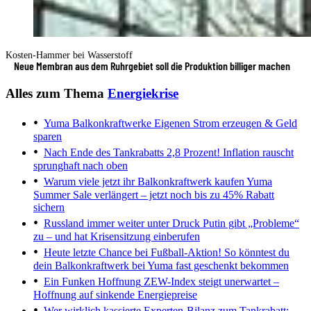
Kosten-Hammer bei Wasserstoff
Neue Membran aus dem Ruhrgebiet soll die Produktion billiger machen
Alles zum Thema
Energiekrise
Yuma Balkonkraftwerke
Eigenen Strom erzeugen & Geld
sparen
Nach Ende des Tankrabatts
2,8 Prozent! Inflation rauscht
sprunghaft nach oben
Warum viele jetzt ihr Balkonkraftwerk kaufen
Yuma
Summer Sale verlängert – jetzt noch bis zu 45% Rabatt
sichern
Russland immer weiter unter Druck
Putin gibt „Probleme“
zu – und hat Krisensitzung einberufen
Heute letzte Chance bei Fußball-Aktion!
So könntest du
dein Balkonkraftwerk bei Yuma fast geschenkt bekommen
Ein Funken Hoffnung
ZEW-Index steigt unerwartet –
Hoffnung auf sinkende Energiepreise
Wer wirklich kassierte
Experten-Bilanz zum Tankrabatt: