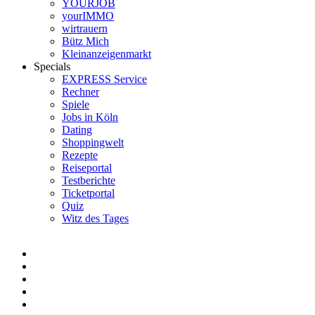
YOURJOB
yourIMMO
wirtrauern
Bütz Mich
Kleinanzeigenmarkt
Specials
EXPRESS Service
Rechner
Spiele
Jobs in Köln
Dating
Shoppingwelt
Rezepte
Reiseportal
Testberichte
Ticketportal
Quiz
Witz des Tages