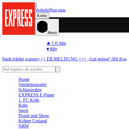
1
Verkehr
Hau raus
Konto
Menü
🐐 1. FC Köln
♥️ Köln
⭐ Promi
arum
+++ EILMELDUNG +++
„Gut genug“-Hit
Kostenlos-Konzert in 
🏆 Sport
🛒 Shoppingwelt
🧩 Spiele
Home
Veedelsreporter
Schlagzeilen
EXPRESS E-Paper
1. FC Köln
Köln
Sport
Promi und Show
Kölner Umland
NRW