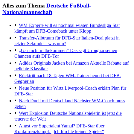
Alles zum Thema
Deutsche Fußball-
Nationalmannschaft
WM-Experte will es nochmal wissen
Bundesliga-Star
kämpft um DFB-Comeback unter Klopp
Transfer-Albtraum für DFB-Star
Italien-Deal platzt in
letzter Sekunde – was nun?
„Gar nicht mitbekommen“
Das sagt Urbig zu seinen
Chancen aufs DFB-Tor
Adidas Originals Jacken bei Amazon
Aktuelle Rabatte auf
beliebte Klassiker
Rücktritt nach 18 Tagen
WM-Trainer heuert bei DFB-
Gegner an
Neue Position für Wirtz
Liverpool-Coach erklärt Plan für
DFB-Star
Nach Duell mit Deutschland
Nächster WM-Coach muss
gehen
Wert-Explosion
Deutsche Nationalspielerin ist jetzt die
teuerste der Welt
Angst vor Supertalent Yamal?
DFB-Star über
Konkurrenzkampf: „Ich fürchte keinen Spieler“