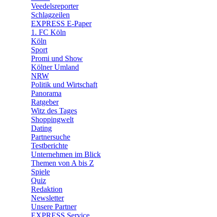
🛒 Shoppingwelt
Veedelsreporter
🧩 Spiele
Schlagzeilen
EXPRESS E-Paper
1. FC Köln
Köln
Sport
Promi und Show
Kölner Umland
NRW
Politik und Wirtschaft
Panorama
Ratgeber
Witz des Tages
Shoppingwelt
Dating
Partnersuche
Testberichte
Unternehmen im Blick
Themen von A bis Z
Spiele
Quiz
Redaktion
Newsletter
Unsere Partner
EXPRESS Service