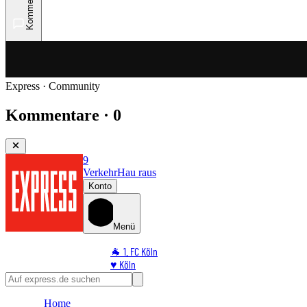
Kommentare
Express · Community
Kommentare · 0
9
Verkehr
Hau raus
Konto
Menü
🐐 1. FC Köln
♥️ Köln
⭐ Promi
🏆 Sport
Home