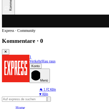
Kommentare
Express · Community
Kommentare · 0
1
Verkehr
Hau raus
Konto
Menü
🐐 1. FC Köln
♥️ Köln
⭐ Promi
🏆 Sport
Home