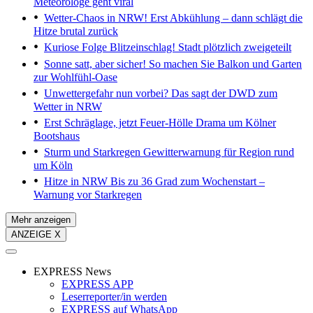
Meteorologe geht viral
Wetter-Chaos in NRW!
Erst Abkühlung – dann schlägt die
Hitze brutal zurück
Kuriose Folge
Blitzeinschlag! Stadt plötzlich zweigeteilt
Sonne satt, aber sicher!
So machen Sie Balkon und Garten
zur Wohlfühl-Oase
Unwettergefahr nun vorbei?
Das sagt der DWD zum
Wetter in NRW
Erst Schräglage, jetzt Feuer-Hölle
Drama um Kölner
Bootshaus
Sturm und Starkregen
Gewitterwarnung für Region rund
um Köln
Hitze in NRW
Bis zu 36 Grad zum Wochenstart –
Warnung vor Starkregen
Mehr anzeigen
ANZEIGE X
EXPRESS News
EXPRESS APP
Leserreporter/in werden
EXPRESS auf WhatsApp