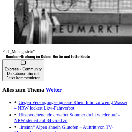
Fall „Mondgesicht“
Bomben-Drohung im Kölner Hertie und fette Beute
Express · Community
Diskutieren Sie mit
Jetzt kommentieren
Alles zum Thema
Wetter
Gegen Versorgungsengpässe
Rhein führt zu wenig Wasser
– NRW lockert Lkw-Fahrverbot
Hitzewochenende erwartet
Sommer dreht wieder auf –
NRW steuert auf 34 Grad zu
„Irrsinn“
Alpen ähneln Glutofen – Auftritt von TV-