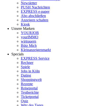
Newsletter
PUSH Nachrichten
EXPRESS e-paper
Abo abschließen
Anzeigen schalten
Kiosk
Unsere Marken
YOURJOB
yourIMMO
wirtrauern
Bütz Mich
Kleinanzeigenmarkt
Specials
EXPRESS Service
Rechner
Spiele
Jobs in Köln
Dating
Shoppingwelt
Rezepte
Reiseportal
Testberichte
Ticketportal
Quiz
Witz des Tages