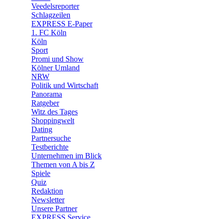
🛒 Shoppingwelt
Veedelsreporter
🧩 Spiele
Schlagzeilen
EXPRESS E-Paper
1. FC Köln
Köln
Sport
Promi und Show
Kölner Umland
NRW
Politik und Wirtschaft
Panorama
Ratgeber
Witz des Tages
Shoppingwelt
Dating
Partnersuche
Testberichte
Unternehmen im Blick
Themen von A bis Z
Spiele
Quiz
Redaktion
Newsletter
Unsere Partner
EXPRESS Service