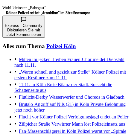
Wohl kleinster „Fahrgast“
Kölner Polizei rettet „Arnoldine“ im Streifenwagen
Express · Community
Diskutieren Sie mit
Jetzt kommentieren
Alles zum Thema
Polizei Köln
Mitten im jecken Treiben
Frauen-Chor meldet Diebstahl
nach 11.11.
„Waren schnell und gezielt zur Stelle“
Kölner Polizei mit
erstem Resümee zum 11.11.
11.11. in Köln
Erste Bilanz der Stadt: So sieht die
Schattenseite aus
Flutlicht-Derby
Wasserwerfer und Choreos in Gladbach
Brutalo-Angriff auf Nils (21) in Köln
Private Belohnung
jetzt noch höher
Flucht vor Kölner Polizei
Verfolgungsjagd endet an Poller
Zülpicher Straße
Verwirrter Mann löst Polizeieinsatz aus
Fan-Massenschlägerei in Köln
Polizei warnt vor „Spirale