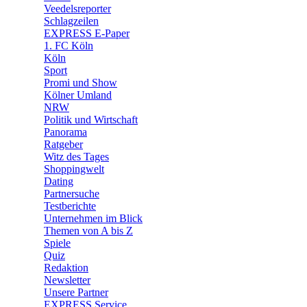
🛒 Shoppingwelt
Veedelsreporter
🧩 Spiele
Schlagzeilen
EXPRESS E-Paper
1. FC Köln
Köln
Sport
Promi und Show
Kölner Umland
NRW
Politik und Wirtschaft
Panorama
Ratgeber
Witz des Tages
Shoppingwelt
Dating
Partnersuche
Testberichte
Unternehmen im Blick
Themen von A bis Z
Spiele
Quiz
Redaktion
Newsletter
Unsere Partner
EXPRESS Service