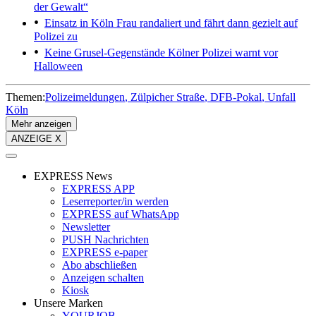
der Gewalt“
Einsatz in Köln
Frau randaliert und fährt dann gezielt auf
Polizei zu
Keine Grusel-Gegenstände
Kölner Polizei warnt vor
Halloween
Themen:
Polizeimeldungen
Zülpicher Straße
DFB-Pokal
Unfall
Köln
Mehr anzeigen
ANZEIGE X
EXPRESS News
EXPRESS APP
Leserreporter/in werden
EXPRESS auf WhatsApp
Newsletter
PUSH Nachrichten
EXPRESS e-paper
Abo abschließen
Anzeigen schalten
Kiosk
Unsere Marken
YOURJOB