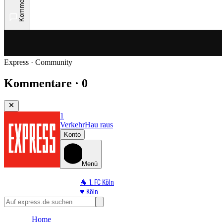
Kommentare
Express · Community
Kommentare · 0
1
Verkehr
Hau raus
Konto
Menü
🐐 1. FC Köln
♥️ Köln
⭐ Promi
🏆 Sport
Home