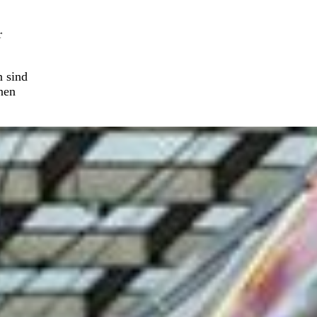
r
n sind
nen