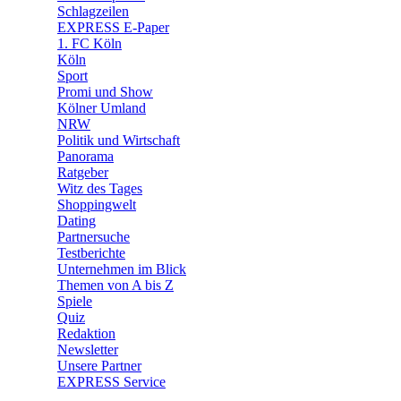
🛒 Shoppingwelt
Schlagzeilen
🧩 Spiele
EXPRESS E-Paper
1. FC Köln
Köln
Sport
Promi und Show
Kölner Umland
NRW
Politik und Wirtschaft
Panorama
Ratgeber
Witz des Tages
Shoppingwelt
Dating
Partnersuche
Testberichte
Unternehmen im Blick
Themen von A bis Z
Spiele
Quiz
Redaktion
Newsletter
Unsere Partner
EXPRESS Service