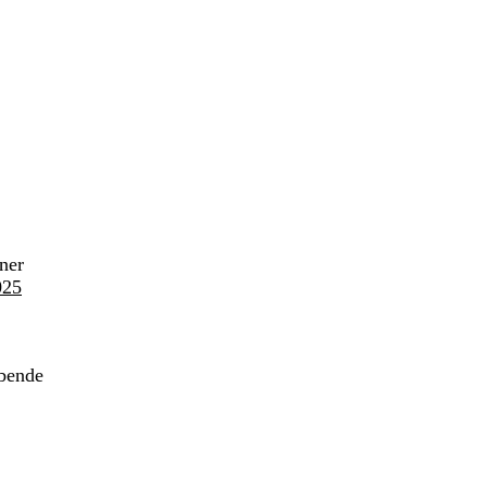
ner
025
bende