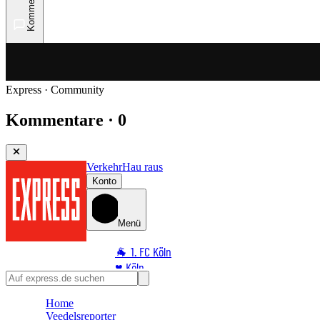
Kommentare
Express · Community
Kommentare · 0
Verkehr
Hau raus
Konto
Menü
🐐 1. FC Köln
♥️ Köln
⭐ Promi
Home
🏆 Sport
Veedelsreporter