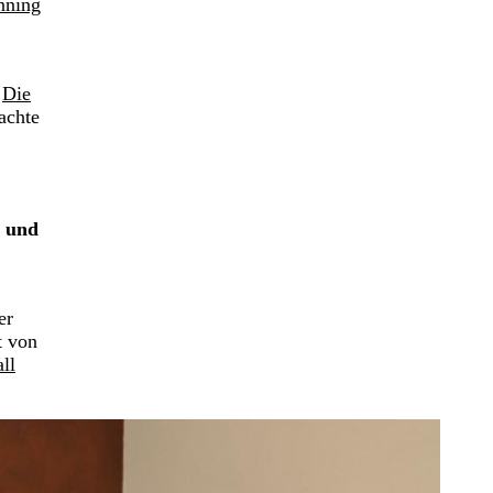
nning
.
Die
achte
) und
er
st von
ll