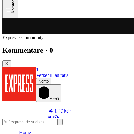
Kommentare
Express · Community
Kommentare · 0
1
Verkehr
Hau raus
Konto
Menü
🐐 1. FC Köln
♥️ Köln
⭐ Promi
Home
🏆 Sport