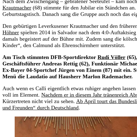
Nach dem Zwischengang – gebratener Seeteufel – kam noch
Krautmacher
(68) stimmte für den Jubilar ein Ständchen a
Geburtstagstisch. Danach sang die Gruppe auch noch das eige
Den gebürtigen Leverkusener Krautmacher und den früher
Höhner
spielten 2014 in Salvador nach dem 4:0-Auftaktsieg
damals begeistert auf der Bühne mit. Zudem sang die kölsc
Kinder“, den Calmund als Ehrenschirmherr unterstützt.
Am Tisch stimmten DFB-Sportdirektor
Rudi Völler
(65)
Geschäftsführer Andreas Rettig (62), Funktionär Michae
Ex-Bayer 04-Sportchef Jürgen von Einem (87) mit ein. S
Menü die Laudatio auf Hausherr Marlon Rademacher.
Auch wenn es Calli eigentlich etwas ruhiger angehen lassen 
voll im Element.
Nachdem er in diesem Jahr tränenreich Ab
Kürzertreten nicht viel zu sehen.
Ab April tourt das Bundes
und Freunden“ durch Deutschland
.