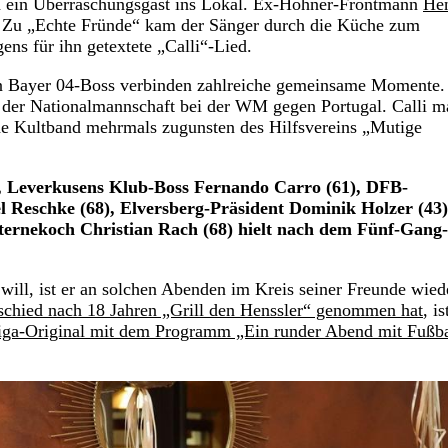
 ein Überraschungsgast ins Lokal. Ex-Höhner-Frontmann
He
n. Zu „Echte Fründe“ kam der Sänger durch die Küche zum
ns für ihn getextete „Calli“-Lied.
en Bayer 04-Boss verbinden zahlreiche gemeinsame Momente
 der Nationalmannschaft bei der WM gegen Portugal. Calli m
he Kultband mehrmals zugunsten des Hilfsvereins „Mutige
, Leverkusens Klub-Boss Fernando Carro (61), DFB-
l Reschke (68), Elversberg-Präsident Dominik Holzer (43
ternekoch Christian Rach (68) hielt nach dem Fünf-Gang-
will, ist er an solchen Abenden im Kreis seiner Freunde wied
schied nach 18 Jahren „Grill den Henssler“ genommen hat
, i
liga-Original mit dem Programm „Ein runder Abend mit Fußba