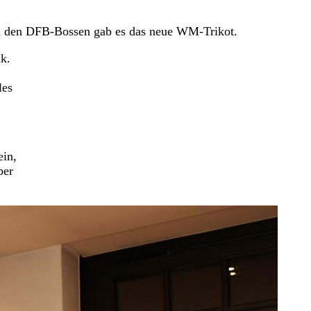
on den DFB-Bossen gab es das neue WM-Trikot.
ik.
les
ein,
ber