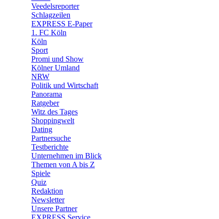
Veedelsreporter
🛒 Shoppingwelt
Schlagzeilen
🧩 Spiele
EXPRESS E-Paper
1. FC Köln
Köln
Sport
Promi und Show
Kölner Umland
NRW
Politik und Wirtschaft
Panorama
Ratgeber
Witz des Tages
Shoppingwelt
Dating
Partnersuche
Testberichte
Unternehmen im Blick
Themen von A bis Z
Spiele
Quiz
Redaktion
Newsletter
Unsere Partner
EXPRESS Service