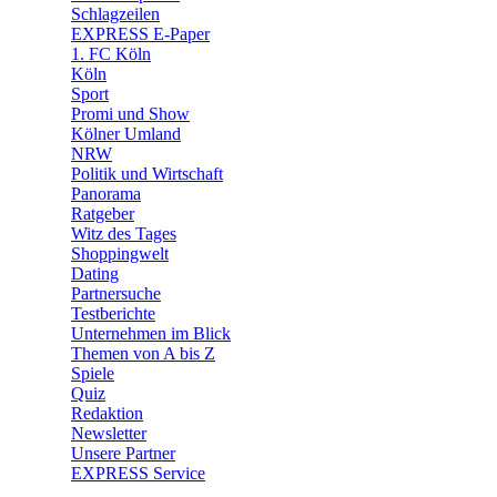
🧩 Spiele
Schlagzeilen
EXPRESS E-Paper
1. FC Köln
Köln
Sport
Promi und Show
Kölner Umland
NRW
Politik und Wirtschaft
Panorama
Ratgeber
Witz des Tages
Shoppingwelt
Dating
Partnersuche
Testberichte
Unternehmen im Blick
Themen von A bis Z
Spiele
Quiz
Redaktion
Newsletter
Unsere Partner
EXPRESS Service