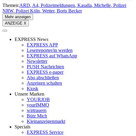
Themen:
ARD
A4
Polizeimeldungen
Kasalla
Michelle
Polizei
NRW
Polizei Köln
Wetter
Boris Becker
Mehr anzeigen
ANZEIGE X
EXPRESS News
EXPRESS APP
Leserreporter/in werden
EXPRESS auf WhatsApp
Newsletter
PUSH Nachrichten
EXPRESS e-paper
Abo abschließen
Anzeigen schalten
Kiosk
Unsere Marken
YOURJOB
yourIMMO
wirtrauern
Bütz Mich
Kleinanzeigenmarkt
Specials
EXPRESS Service