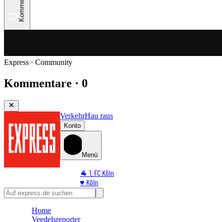
Kommentare
Express · Community
Kommentare · 0
Verkehr
Hau raus
Konto
Menü
🐐 1. FC Köln
♥️ Köln
⭐ Promi
🏆 Sport
Home
🛒 Shoppingwelt
Veedelsreporter