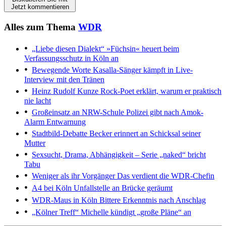
Jetzt kommentieren
Alles zum Thema
WDR
„Liebe diesen Dialekt“
»Füchsin« heuert beim
Verfassungsschutz in Köln an
Bewegende Worte
Kasalla-Sänger kämpft in Live-
Interview mit den Tränen
Heinz Rudolf Kunze
Rock-Poet erklärt, warum er praktisch
nie lacht
Großeinsatz an NRW-Schule
Polizei gibt nach Amok-
Alarm Entwarnung
Stadtbild-Debatte
Becker erinnert an Schicksal seiner
Mutter
Sexsucht, Drama, Abhängigkeit
– Serie „naked“ bricht
Tabu
Weniger als ihr Vorgänger
Das verdient die WDR-Chefin
A4 bei Köln
Unfallstelle an Brücke geräumt
WDR-Maus in Köln
Bittere Erkenntnis nach Anschlag
„Kölner Treff“
Michelle kündigt „große Pläne“ an