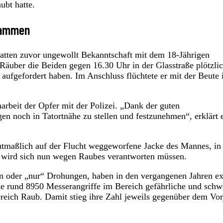
ubt hatte.
usammen
 hatten zuvor ungewollt Bekanntschaft mit dem 18-Jährigen
Räuber die Beiden gegen 16.30 Uhr in der Glasstraße plötzli
ufgefordert haben. Im Anschluss flüchtete er mit der Beute 
rbeit der Opfer mit der Polizei. „Dank der guten
n noch in Tatortnähe zu stellen und festzunehmen“, erklärt 
mutmaßlich auf der Flucht weggeworfene Jacke des Mannes, in
n wird sich nun wegen Raubes verantworten müssen.
ten oder „nur“ Drohungen, haben in den vergangenen Jahren e
se rund 8950 Messerangriffe im Bereich gefährliche und schw
ereich Raub. Damit stieg ihre Zahl jeweils gegenüber dem Vor