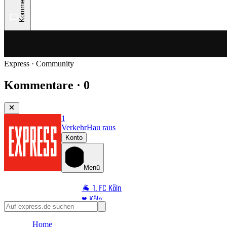
Kommentare
Express · Community
Kommentare · 0
1
Verkehr
Hau raus
Konto
Menü
🐐 1. FC Köln
♥️ Köln
⭐ Promi
Home
🏆 Sport