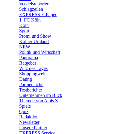
Veedelsreporter
🛒 Shoppingwelt
Schlagzeilen
🧩 Spiele
EXPRESS E-Paper
1. FC Köln
Köln
Sport
Promi und Show
Kölner Umland
NRW
Politik und Wirtschaft
Panorama
Ratgeber
Witz des Tages
Shoppingwelt
Dating
Partnersuche
Testberichte
Unternehmen im Blick
Themen von A bis Z
Spiele
Quiz
Redaktion
Newsletter
Unsere Partner
EXPRESS Service