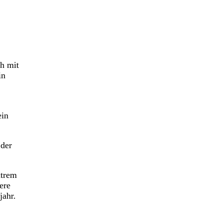
ch mit
in
ein
 der
xtrem
ere
jahr.