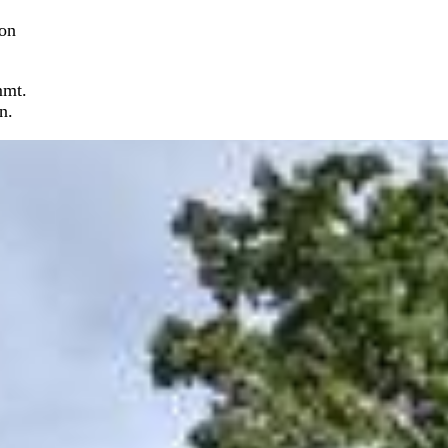
von
mmt.
n.