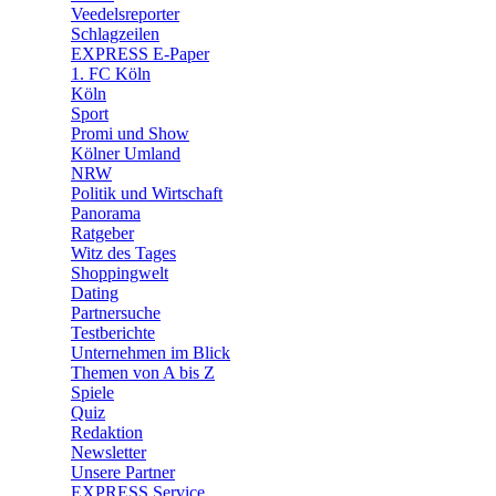
Veedelsreporter
🛒 Shoppingwelt
Schlagzeilen
🧩 Spiele
EXPRESS E-Paper
1. FC Köln
Köln
Sport
Promi und Show
Kölner Umland
NRW
Politik und Wirtschaft
Panorama
Ratgeber
Witz des Tages
Shoppingwelt
Dating
Partnersuche
Testberichte
Unternehmen im Blick
Themen von A bis Z
Spiele
Quiz
Redaktion
Newsletter
Unsere Partner
EXPRESS Service