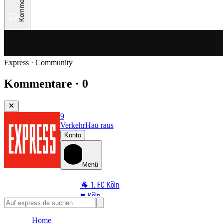
Kommentare
Express · Community
Kommentare · 0
9
Verkehr
Hau raus
Konto
Menü
🐐 1. FC Köln
♥️ Köln
⭐ Promi
Home
🏆 Sport