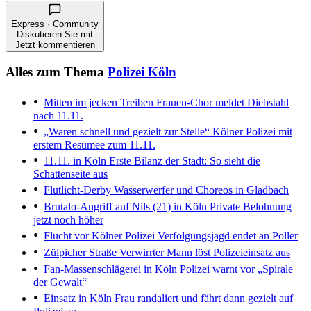
Express · Community
Diskutieren Sie mit
Jetzt kommentieren
Alles zum Thema
Polizei Köln
Mitten im jecken Treiben
Frauen-Chor meldet Diebstahl
nach 11.11.
„Waren schnell und gezielt zur Stelle“
Kölner Polizei mit
erstem Resümee zum 11.11.
11.11. in Köln
Erste Bilanz der Stadt: So sieht die
Schattenseite aus
Flutlicht-Derby
Wasserwerfer und Choreos in Gladbach
Brutalo-Angriff auf Nils (21) in Köln
Private Belohnung
jetzt noch höher
Flucht vor Kölner Polizei
Verfolgungsjagd endet an Poller
Zülpicher Straße
Verwirrter Mann löst Polizeieinsatz aus
Fan-Massenschlägerei in Köln
Polizei warnt vor „Spirale
der Gewalt“
Einsatz in Köln
Frau randaliert und fährt dann gezielt auf