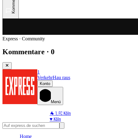
Kommentare
Express · Community
Kommentare · 0
1
Verkehr
Hau raus
Konto
Menü
🐐 1. FC Köln
♥️ Köln
⭐ Promi
🏆 Sport
Home