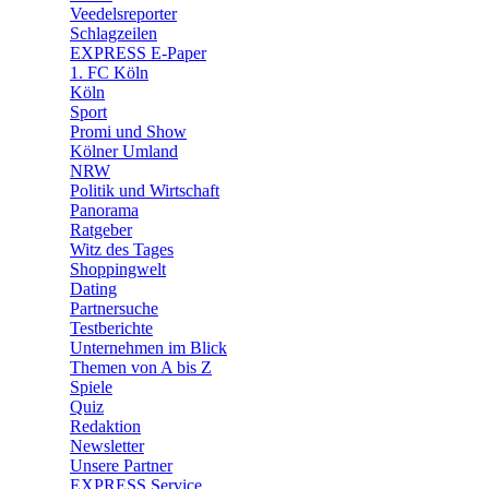
🛒 Shoppingwelt
Veedelsreporter
🧩 Spiele
Schlagzeilen
EXPRESS E-Paper
1. FC Köln
Köln
Sport
Promi und Show
Kölner Umland
NRW
Politik und Wirtschaft
Panorama
Ratgeber
Witz des Tages
Shoppingwelt
Dating
Partnersuche
Testberichte
Unternehmen im Blick
Themen von A bis Z
Spiele
Quiz
Redaktion
Newsletter
Unsere Partner
EXPRESS Service