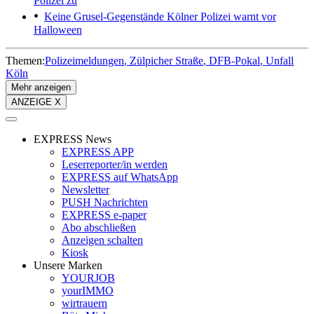
Polizei zu
Keine Grusel-Gegenstände
Kölner Polizei warnt vor
Halloween
Themen:
Polizeimeldungen
Zülpicher Straße
DFB-Pokal
Unfall
Köln
Mehr anzeigen
ANZEIGE X
EXPRESS News
EXPRESS APP
Leserreporter/in werden
EXPRESS auf WhatsApp
Newsletter
PUSH Nachrichten
EXPRESS e-paper
Abo abschließen
Anzeigen schalten
Kiosk
Unsere Marken
YOURJOB
yourIMMO
wirtrauern