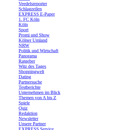
🛒 Shoppingwelt
Veedelsreporter
🧩 Spiele
Schlagzeilen
EXPRESS E-Paper
1. FC Köln
Köln
Sport
Promi und Show
Kölner Umland
NRW
Politik und Wirtschaft
Panorama
Ratgeber
Witz des Tages
Shoppingwelt
Dating
Partnersuche
Testberichte
Unternehmen im Blick
Themen von A bis Z
Spiele
Quiz
Redaktion
Newsletter
Unsere Partner
EXPRESS Service