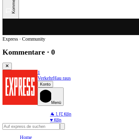
Kommentare
Express · Community
Kommentare · 0
1
Verkehr
Hau raus
Konto
Menü
🐐 1. FC Köln
♥️ Köln
⭐ Promi
🏆 Sport
Home