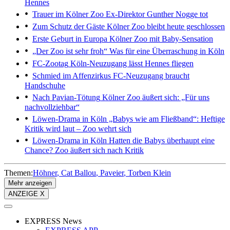
Hennes
Trauer im Kölner Zoo
Ex-Direktor Gunther Nogge tot
Zum Schutz der Gäste
Kölner Zoo bleibt heute geschlossen
Erste Geburt in Europa
Kölner Zoo mit Baby-Sensation
„Der Zoo ist sehr froh“
Was für eine Überraschung in Köln
FC-Zootag
Köln-Neuzugang lässt Hennes fliegen
Schmied im Affenzirkus
FC-Neuzugang braucht
Handschuhe
Nach Pavian-Tötung
Kölner Zoo äußert sich: „Für uns
nachvollziehbar“
Löwen-Drama in Köln
„Babys wie am Fließband“: Heftige
Kritik wird laut – Zoo wehrt sich
Löwen-Drama in Köln
Hatten die Babys überhaupt eine
Chance? Zoo äußert sich nach Kritik
Themen:
Höhner
Cat Ballou
Paveier
Torben Klein
Mehr anzeigen
ANZEIGE X
EXPRESS News