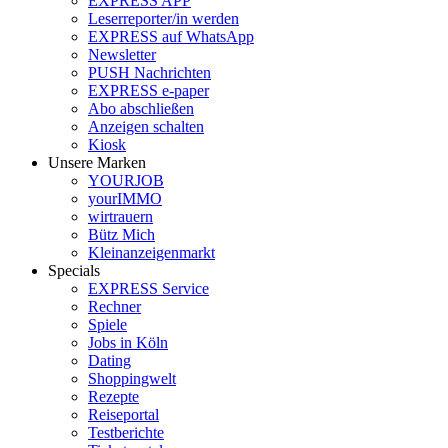
EXPRESS APP
Leserreporter/in werden
EXPRESS auf WhatsApp
Newsletter
PUSH Nachrichten
EXPRESS e-paper
Abo abschließen
Anzeigen schalten
Kiosk
Unsere Marken
YOURJOB
yourIMMO
wirtrauern
Bütz Mich
Kleinanzeigenmarkt
Specials
EXPRESS Service
Rechner
Spiele
Jobs in Köln
Dating
Shoppingwelt
Rezepte
Reiseportal
Testberichte