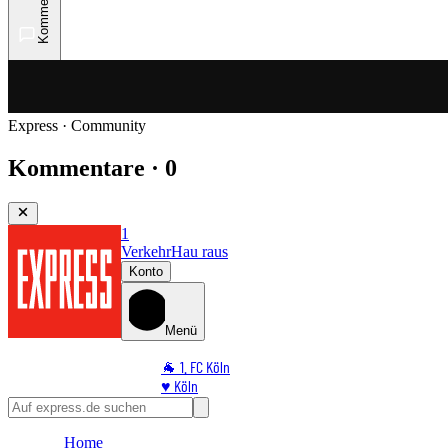
Kommentare
Express · Community
Kommentare · 0
1
Verkehr
Hau raus
Konto
Menü
🐐 1. FC Köln
♥️ Köln
⭐ Promi
🏆 Sport
Home