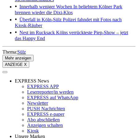
Innerhalb weniger Wochen
In beliebtem Kölner Park
brennen wieder die Dixi-Klos
Überfall in Köln-Sülz
Polizei fahndet mit Fotos nach
Kiosk-Räuber
Nest im Rucksack
Kölns verrückteste Piep-Show – jetzt
das Happy End
Thema:
Sülz
Mehr anzeigen
ANZEIGE X
EXPRESS News
EXPRESS APP
Leserreporter/in werden
EXPRESS auf WhatsApp
Newsletter
PUSH Nachrichten
EXPRESS e-paper
Abo abschließen
Anzeigen schalten
Kiosk
Unsere Marken