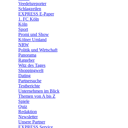
🛒 Shoppingwelt
Veedelsreporter
🧩 Spiele
Schlagzeilen
EXPRESS E-Paper
1. FC Köln
Köln
Sport
Promi und Show
Kölner Umland
NRW
Politik und Wirtschaft
Panorama
Ratgeber
Witz des Tages
Shoppingwelt
Dating
Partnersuche
Testberichte
Unternehmen im Blick
Themen von A bis Z
Spiele
Quiz
Redaktion
Newsletter
Unsere Partner
EXPRESS Service