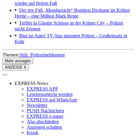
wieder auf freiem Fuß
Der irre Fall „Mondgesicht“
Bomben-Drohung im Kölner
Hertie – eine Million Mark Beute
Treffer in Glastür
Schüsse in der Kölner City – Polizei
sucht Zeugen
Blut im Auto!
TV-Star alarmiert Polizei – Großeinsatz in
Köln
Themen:
Sülz
Polizeimeldungen
Mehr anzeigen
ANZEIGE X
EXPRESS News
EXPRESS APP
Leserreporter/in werden
EXPRESS auf WhatsApp
Newsletter
PUSH Nachrichten
EXPRESS e-paper
Abo abschließen
Anzeigen schalten
Kiosk