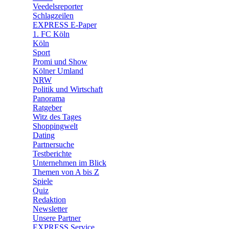
🛒 Shoppingwelt
Veedelsreporter
🧩 Spiele
Schlagzeilen
EXPRESS E-Paper
1. FC Köln
Köln
Sport
Promi und Show
Kölner Umland
NRW
Politik und Wirtschaft
Panorama
Ratgeber
Witz des Tages
Shoppingwelt
Dating
Partnersuche
Testberichte
Unternehmen im Blick
Themen von A bis Z
Spiele
Quiz
Redaktion
Newsletter
Unsere Partner
EXPRESS Service