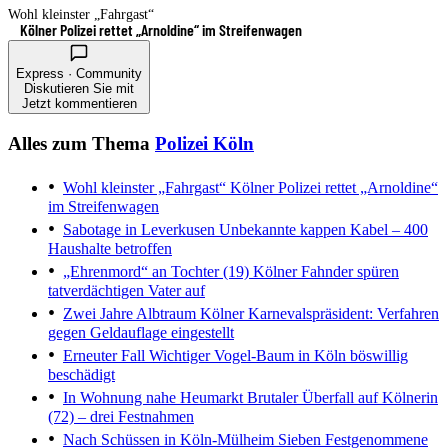
Wohl kleinster „Fahrgast“
Kölner Polizei rettet „Arnoldine“ im Streifenwagen
Express · Community
Diskutieren Sie mit
Jetzt kommentieren
Alles zum Thema
Polizei Köln
Wohl kleinster „Fahrgast“
Kölner Polizei rettet „Arnoldine“
im Streifenwagen
Sabotage in Leverkusen
Unbekannte kappen Kabel – 400
Haushalte betroffen
„Ehrenmord“ an Tochter (19)
Kölner Fahnder spüren
tatverdächtigen Vater auf
Zwei Jahre Albtraum
Kölner Karnevalspräsident: Verfahren
gegen Geldauflage eingestellt
Erneuter Fall
Wichtiger Vogel-Baum in Köln böswillig
beschädigt
In Wohnung nahe Heumarkt
Brutaler Überfall auf Kölnerin
(72) – drei Festnahmen
Nach Schüssen in Köln-Mülheim
Sieben Festgenommene