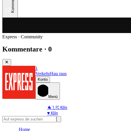
Kommentare
Express · Community
Kommentare · 0
1
Verkehr
Hau raus
Konto
Menü
🐐 1. FC Köln
♥️ Köln
⭐ Promi
🏆 Sport
Home