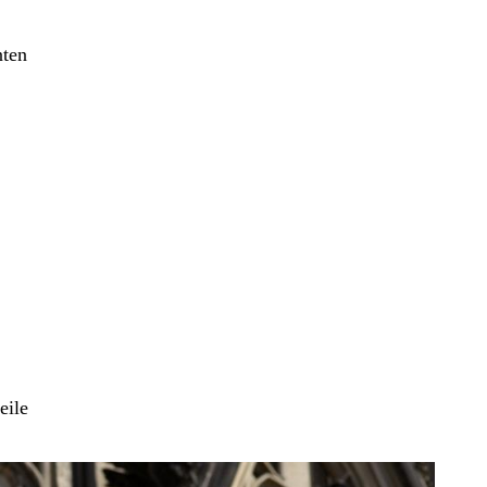
nten
eile