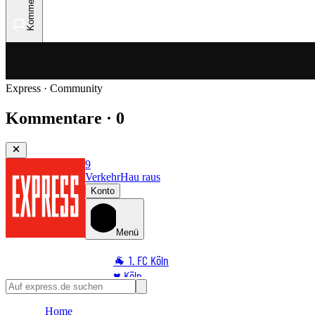
Kommentare
Express · Community
Kommentare · 0
9
Verkehr
Hau raus
Konto
Menü
🐐 1. FC Köln
♥️ Köln
⭐ Promi
Home
🏆 Sport