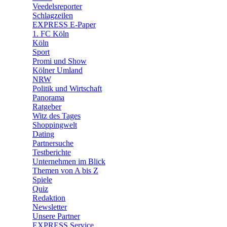
Veedelsreporter
🛒 Shoppingwelt
Schlagzeilen
🧩 Spiele
EXPRESS E-Paper
1. FC Köln
Köln
Sport
Promi und Show
Kölner Umland
NRW
Politik und Wirtschaft
Panorama
Ratgeber
Witz des Tages
Shoppingwelt
Dating
Partnersuche
Testberichte
Unternehmen im Blick
Themen von A bis Z
Spiele
Quiz
Redaktion
Newsletter
Unsere Partner
EXPRESS Service