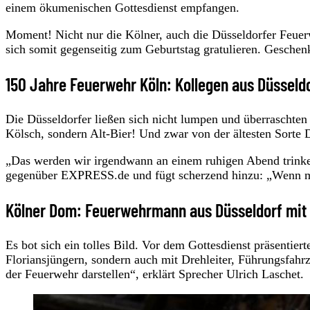
einem ökumenischen Gottesdienst empfangen.
Moment! Nicht nur die Kölner, auch die Düsseldorfer Feue
sich somit gegenseitig zum Geburtstag gratulieren. Geschen
150 Jahre Feuerwehr Köln: Kollegen aus Düssel
Die Düsseldorfer ließen sich nicht lumpen und überraschten 
Kölsch, sondern Alt-Bier! Und zwar von der ältesten Sorte 
„Das werden wir irgendwann an einem ruhigen Abend trinken
gegenüber EXPRESS.de und fügt scherzend hinzu: „Wenn ma
Kölner Dom: Feuerwehrmann aus Düsseldorf mi
Es bot sich ein tolles Bild. Vor dem Gottesdienst präsentiert
Floriansjüngern, sondern auch mit Drehleiter, Führungsfahr
der Feuerwehr darstellen“, erklärt Sprecher Ulrich Laschet.