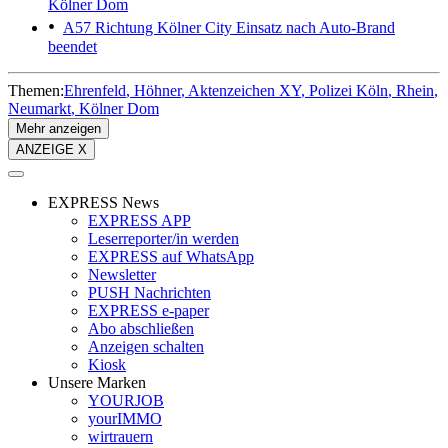
Kölner Dom
A57 Richtung Kölner City
Einsatz nach Auto-Brand
beendet
Themen:
Ehrenfeld
Höhner
Aktenzeichen XY
Polizei Köln
Rhein
Neumarkt
Kölner Dom
Mehr anzeigen
ANZEIGE X
EXPRESS News
EXPRESS APP
Leserreporter/in werden
EXPRESS auf WhatsApp
Newsletter
PUSH Nachrichten
EXPRESS e-paper
Abo abschließen
Anzeigen schalten
Kiosk
Unsere Marken
YOURJOB
yourIMMO
wirtrauern