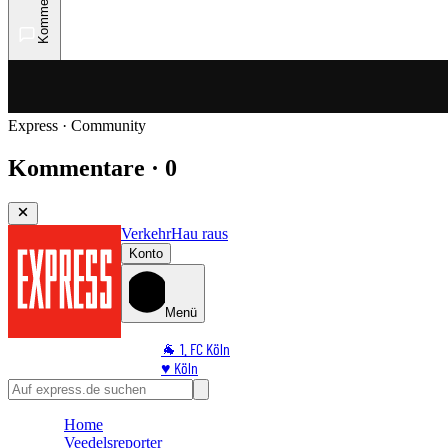
Kommentare
Express · Community
Kommentare · 0
Verkehr
Hau raus
Konto
Menü
🐐 1. FC Köln
♥️ Köln
⭐ Promi
🏆 Sport
Home
🛒 Shoppingwelt
Veedelsreporter