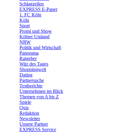
🧩 Spiele
Schlagzeilen
EXPRESS E-Paper
1. FC Köln
Köln
Sport
Promi und Show
Kölner Umland
NRW
Politik und Wirtschaft
Panorama
Ratgeber
Witz des Tages
Shoppingwelt
Dating
Partnersuche
Testberichte
Unternehmen im Blick
Themen von A bis Z
Spiele
Quiz
Redaktion
Newsletter
Unsere Partner
EXPRESS Service