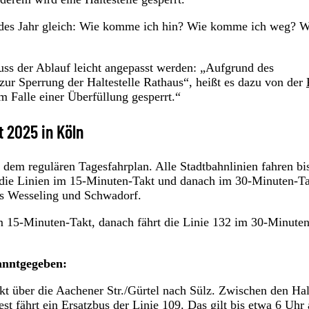
des Jahr gleich: Wie komme ich hin? Wie komme ich weg? W
ss der Ablauf leicht angepasst werden: „Aufgrund des
zur Sperrung der Haltestelle Rathaus“, heißt es dazu von der
m Falle einer Überfüllung gesperrt.“
 2025 in Köln
 dem regulären Tagesfahrplan. Alle Stadtbahnlinien fahren bi
 die Linien im 15-Minuten-Takt und danach im 30-Minuten-T
is Wesseling und Schwadorf.
m 15-Minuten-Takt, danach fährt die Linie 132 im 30-Minuten
kanntgegeben:
t über die Aachener Str./Gürtel nach Sülz. Zwischen den Hal
t fährt ein Ersatzbus der Linie 109. Das gilt bis etwa 6 Uhr