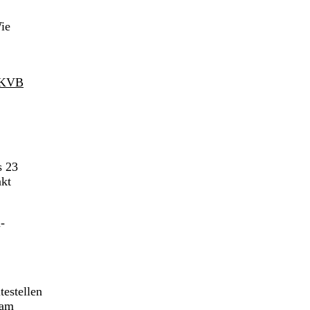
ie
KVB
s 23
akt
-
testellen
 am