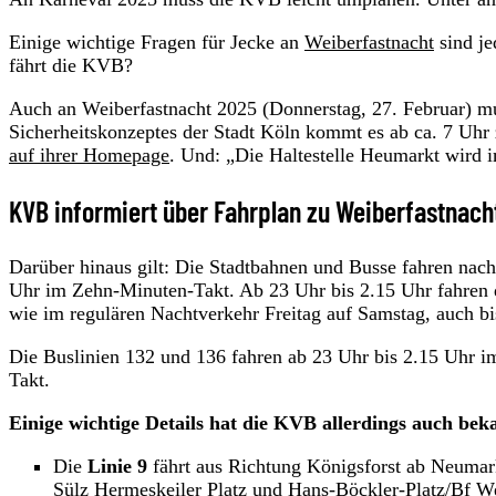
Einige wichtige Fragen für Jecke an
Weiberfastnacht
sind je
fährt die KVB?
Auch an Weiberfastnacht 2025 (Donnerstag, 27. Februar) mu
Sicherheitskonzeptes der Stadt Köln kommt es ab ca. 7 Uhr 
auf ihrer Homepage
. Und: „Die Haltestelle Heumarkt wird i
KVB informiert über Fahrplan zu Weiberfastnacht
Darüber hinaus gilt: Die Stadtbahnen und Busse fahren nach
Uhr im Zehn-Minuten-Takt. Ab 23 Uhr bis 2.15 Uhr fahren
wie im regulären Nachtverkehr Freitag auf Samstag, auch b
Die Buslinien 132 und 136 fahren ab 23 Uhr bis 2.15 Uhr i
Takt.
Einige wichtige Details hat die KVB allerdings auch be
Die
Linie 9
fährt aus Richtung Königsforst ab Neumark
Sülz Hermeskeiler Platz und Hans-Böckler-Platz/Bf Wes