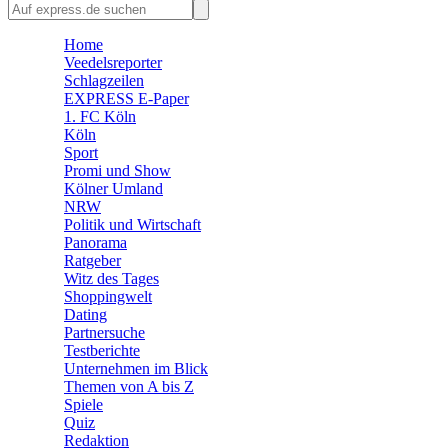
🛒 Shoppingwelt
Home
🧩 Spiele
Veedelsreporter
Schlagzeilen
EXPRESS E-Paper
1. FC Köln
Köln
Sport
Promi und Show
Kölner Umland
NRW
Politik und Wirtschaft
Panorama
Ratgeber
Witz des Tages
Shoppingwelt
Dating
Partnersuche
Testberichte
Unternehmen im Blick
Themen von A bis Z
Spiele
Quiz
Redaktion