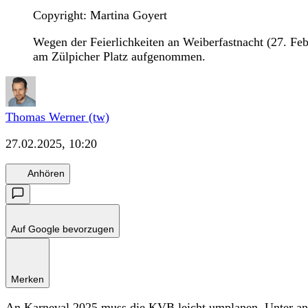
Copyright: Martina Goyert
Wegen der Feierlichkeiten an Weiberfastnacht (27. F
am Zülpicher Platz aufgenommen.
Thomas Werner (tw)
27.02.2025, 10:20
Anhören
Auf Google bevorzugen
Merken
An Karneval 2025 muss die KVB leicht umplanen. Unter ande