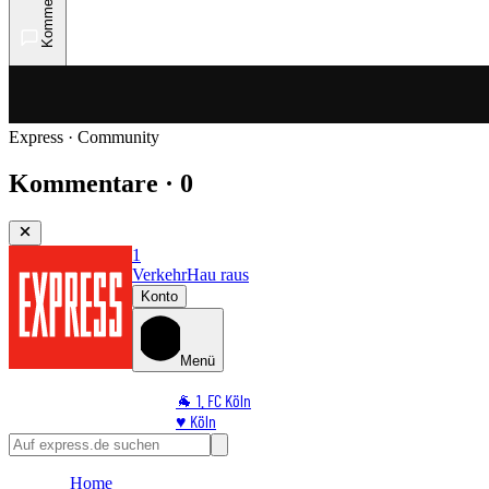
Kommentare
Express · Community
Kommentare · 0
1
Verkehr
Hau raus
Konto
Menü
🐐 1. FC Köln
♥️ Köln
⭐ Promi
🏆 Sport
Home