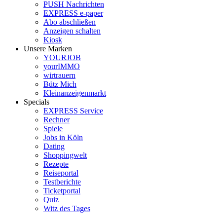
PUSH Nachrichten
EXPRESS e-paper
Abo abschließen
Anzeigen schalten
Kiosk
Unsere Marken
YOURJOB
yourIMMO
wirtrauern
Bütz Mich
Kleinanzeigenmarkt
Specials
EXPRESS Service
Rechner
Spiele
Jobs in Köln
Dating
Shoppingwelt
Rezepte
Reiseportal
Testberichte
Ticketportal
Quiz
Witz des Tages