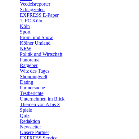
🛒 Shoppingwelt
Veedelsreporter
🧩 Spiele
Schlagzeilen
EXPRESS E-Paper
1. FC Köln
Köln
Sport
Promi und Show
Kölner Umland
NRW
Politik und Wirtschaft
Panorama
Ratgeber
Witz des Tages
Shoppingwelt
Dating
Partnersuche
Testberichte
Unternehmen im Blick
Themen von A bis Z
Spiele
Quiz
Redaktion
Newsletter
Unsere Partner
EXPRESS Service