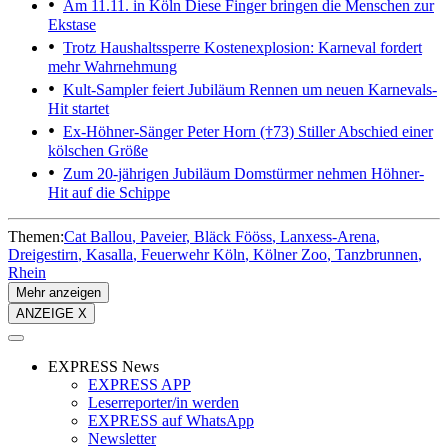
Am 11.11. in Köln
Diese Finger bringen die Menschen zur
Ekstase
Trotz Haushaltssperre
Kostenexplosion: Karneval fordert
mehr Wahrnehmung
Kult-Sampler feiert Jubiläum
Rennen um neuen Karnevals-
Hit startet
Ex-Höhner-Sänger Peter Horn (†73)
Stiller Abschied einer
kölschen Größe
Zum 20-jährigen Jubiläum
Domstürmer nehmen Höhner-
Hit auf die Schippe
Themen:
Cat Ballou
Paveier
Bläck Fööss
Lanxess-Arena
Dreigestirn
Kasalla
Feuerwehr Köln
Kölner Zoo
Tanzbrunnen
Rhein
Mehr anzeigen
ANZEIGE X
EXPRESS News
EXPRESS APP
Leserreporter/in werden
EXPRESS auf WhatsApp
Newsletter