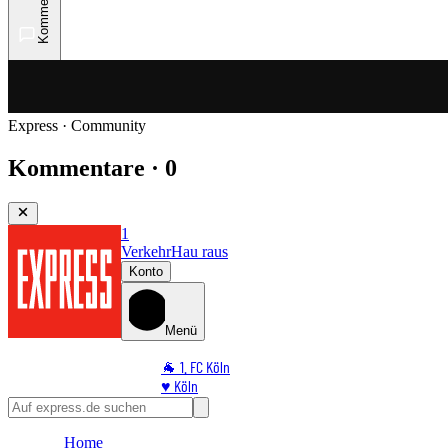
Kommentare
Express · Community
Kommentare · 0
1
Verkehr
Hau raus
Konto
Menü
🐐 1. FC Köln
♥️ Köln
⭐ Promi
🏆 Sport
Home