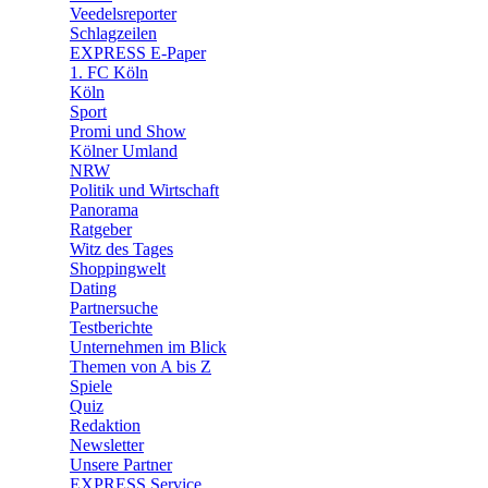
🛒 Shoppingwelt
Veedelsreporter
🧩 Spiele
Schlagzeilen
EXPRESS E-Paper
1. FC Köln
Köln
Sport
Promi und Show
Kölner Umland
NRW
Politik und Wirtschaft
Panorama
Ratgeber
Witz des Tages
Shoppingwelt
Dating
Partnersuche
Testberichte
Unternehmen im Blick
Themen von A bis Z
Spiele
Quiz
Redaktion
Newsletter
Unsere Partner
EXPRESS Service