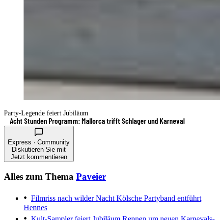
Party-Legende feiert Jubiläum
Acht Stunden Programm: Mallorca trifft Schlager und Karneval
Express · Community
Diskutieren Sie mit
Jetzt kommentieren
Alles zum Thema
Paveier
Filmriss nach wilder Nacht
Kölsche Partyband entführt
Hennes
Kult-Sampler feiert Jubiläum
Rennen um neuen Karnevals-