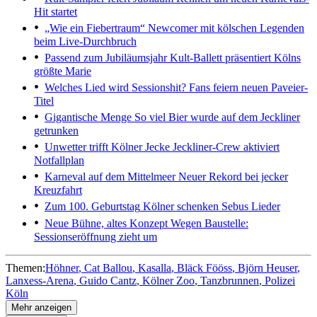
Hit startet
„Wie ein Fiebertraum“
Newcomer mit kölschen Legenden
beim Live-Durchbruch
Passend zum Jubiläumsjahr
Kult-Ballett präsentiert Kölns
größte Marie
Welches Lied wird Sessionshit?
Fans feiern neuen Paveier-
Titel
Gigantische Menge
So viel Bier wurde auf dem Jeckliner
getrunken
Unwetter trifft Kölner Jecke
Jeckliner-Crew aktiviert
Notfallplan
Karneval auf dem Mittelmeer
Neuer Rekord bei jecker
Kreuzfahrt
Zum 100. Geburtstag
Kölner schenken Sebus Lieder
Neue Bühne, altes Konzept
Wegen Baustelle:
Sessionseröffnung zieht um
Themen:
Höhner
Cat Ballou
Kasalla
Bläck Fööss
Björn Heuser
Lanxess-Arena
Guido Cantz
Kölner Zoo
Tanzbrunnen
Polizei
Köln
Mehr anzeigen