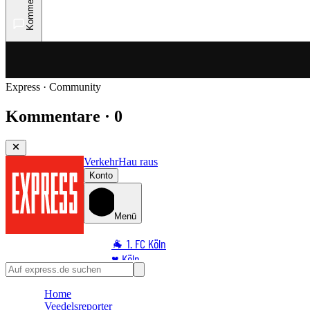
Kommentare
Express · Community
Kommentare · 0
Verkehr
Hau raus
Konto
Menü
🐐 1. FC Köln
♥️ Köln
⭐ Promi
Home
🏆 Sport
Veedelsreporter