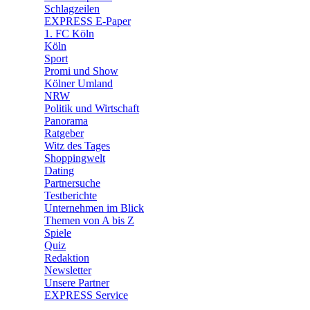
🛒 Shoppingwelt
Schlagzeilen
🧩 Spiele
EXPRESS E-Paper
1. FC Köln
Köln
Sport
Promi und Show
Kölner Umland
NRW
Politik und Wirtschaft
Panorama
Ratgeber
Witz des Tages
Shoppingwelt
Dating
Partnersuche
Testberichte
Unternehmen im Blick
Themen von A bis Z
Spiele
Quiz
Redaktion
Newsletter
Unsere Partner
EXPRESS Service