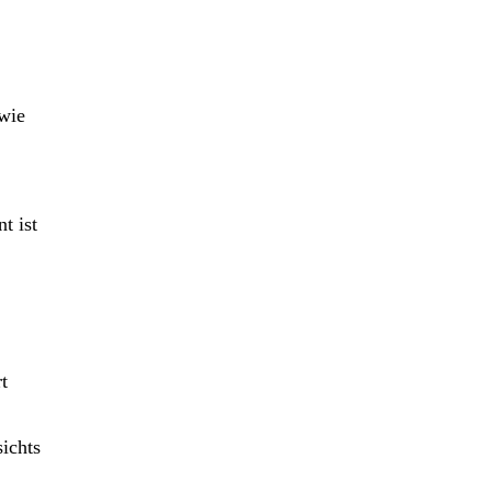
 wie
t ist
t
ichts