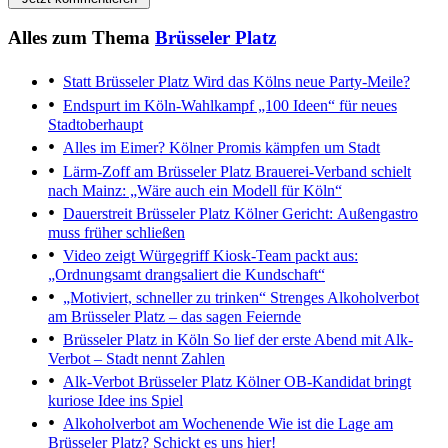
Alles zum Thema
Brüsseler Platz
Statt Brüsseler Platz
Wird das Kölns neue Party-Meile?
Endspurt im Köln-Wahlkampf
„100 Ideen“ für neues
Stadtoberhaupt
Alles im Eimer?
Kölner Promis kämpfen um Stadt
Lärm-Zoff am Brüsseler Platz
Brauerei-Verband schielt
nach Mainz: „Wäre auch ein Modell für Köln“
Dauerstreit Brüsseler Platz
Kölner Gericht: Außengastro
muss früher schließen
Video zeigt Würgegriff
Kiosk-Team packt aus:
„Ordnungsamt drangsaliert die Kundschaft“
„Motiviert, schneller zu trinken“
Strenges Alkoholverbot
am Brüsseler Platz – das sagen Feiernde
Brüsseler Platz in Köln
So lief der erste Abend mit Alk-
Verbot – Stadt nennt Zahlen
Alk-Verbot Brüsseler Platz
Kölner OB-Kandidat bringt
kuriose Idee ins Spiel
Alkoholverbot am Wochenende
Wie ist die Lage am
Brüsseler Platz? Schickt es uns hier!