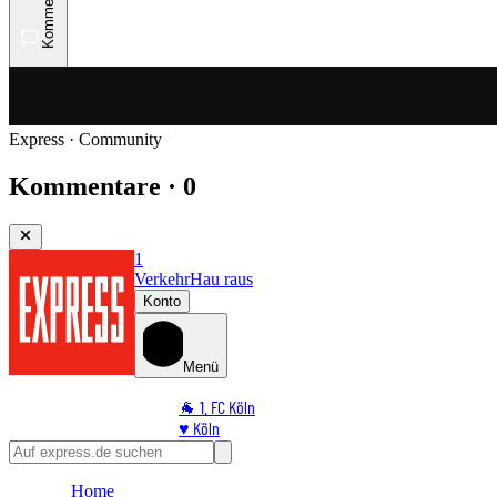
Kommentare
Express · Community
Kommentare · 0
1
Verkehr
Hau raus
Konto
Menü
🐐 1. FC Köln
♥️ Köln
⭐ Promi
🏆 Sport
Home