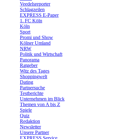
🛒 Shoppingwelt
Veedelsreporter
🧩 Spiele
Schlagzeilen
EXPRESS E-Paper
1. FC Köln
Köln
Sport
Promi und Show
Kölner Umland
NRW
Politik und Wirtschaft
Panorama
Ratgeber
Witz des Tages
Shoppingwelt
Dating
Partnersuche
Testberichte
Unternehmen im Blick
Themen von A bis Z
Spiele
Quiz
Redaktion
Newsletter
Unsere Partner
EXPRESS Service