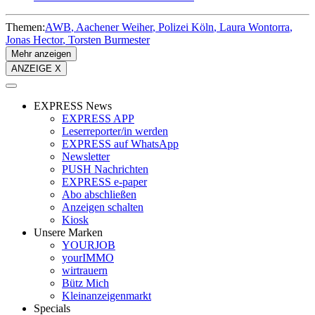
Themen:
AWB
Aachener Weiher
Polizei Köln
Laura Wontorra
Jonas Hector
Torsten Burmester
Mehr anzeigen
ANZEIGE X
EXPRESS News
EXPRESS APP
Leserreporter/in werden
EXPRESS auf WhatsApp
Newsletter
PUSH Nachrichten
EXPRESS e-paper
Abo abschließen
Anzeigen schalten
Kiosk
Unsere Marken
YOURJOB
yourIMMO
wirtrauern
Bütz Mich
Kleinanzeigenmarkt
Specials