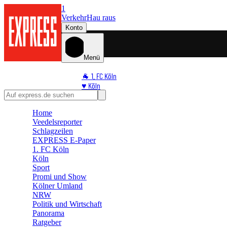
1
Verkehr
Hau raus
Konto
Menü
🐐 1. FC Köln
♥️ Köln
⭐ Promi
🏆 Sport
Home
Veedelsreporter
🛒 Shoppingwelt
Schlagzeilen
🧩 Spiele
EXPRESS E-Paper
1. FC Köln
Köln
Sport
Promi und Show
Kölner Umland
NRW
Politik und Wirtschaft
Panorama
Ratgeber