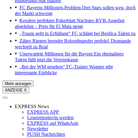
Bundesliga-Star platzen
FC Bayerns Millionen-Problem
Drei Stars sollen weg, doch
der Markt schweigt
Kesslers perfektes Pokerblatt
Nächstes BVB-Angebot
abgelehnt – Preis für El Mala steigt
„Traum geht in Erfüllung“
FC schlägt bei Benfica-Talent zu
Zähes Ringen beendet
Rekordtransfer perfekt! Diomande
wechselt zu Real
Unerwartete Millionen für die Bayern
Ein ehemaliges
Talent füllt jetzt die Vereinskasse
„Bei der WM gesehen“
FC-Trainer Wagner gibt
interessante Einblicke
Mehr anzeigen
ANZEIGE X
EXPRESS News
EXPRESS APP
Leserreporter/in werden
EXPRESS auf WhatsApp
Newsletter
PUSH Nachrichten