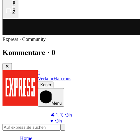
Kommentare
Express · Community
Kommentare · 0
1
Verkehr
Hau raus
Konto
Menü
🐐 1. FC Köln
♥️ Köln
⭐ Promi
🏆 Sport
Home