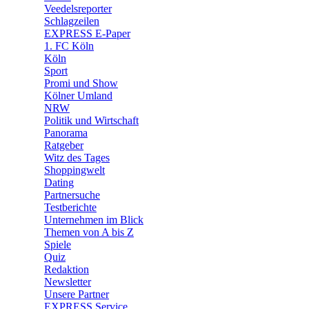
🛒 Shoppingwelt
Veedelsreporter
🧩 Spiele
Schlagzeilen
EXPRESS E-Paper
1. FC Köln
Köln
Sport
Promi und Show
Kölner Umland
NRW
Politik und Wirtschaft
Panorama
Ratgeber
Witz des Tages
Shoppingwelt
Dating
Partnersuche
Testberichte
Unternehmen im Blick
Themen von A bis Z
Spiele
Quiz
Redaktion
Newsletter
Unsere Partner
EXPRESS Service