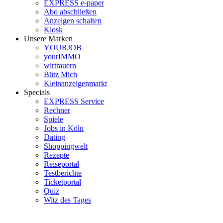
EXPRESS e-paper
Abo abschließen
Anzeigen schalten
Kiosk
Unsere Marken
YOURJOB
yourIMMO
wirtrauern
Bütz Mich
Kleinanzeigenmarkt
Specials
EXPRESS Service
Rechner
Spiele
Jobs in Köln
Dating
Shoppingwelt
Rezepte
Reiseportal
Testberichte
Ticketportal
Quiz
Witz des Tages