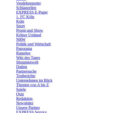
🛒 Shoppingwelt
Veedelsreporter
🧩 Spiele
Schlagzeilen
EXPRESS E-Paper
1. FC Köln
Köln
Sport
Promi und Show
Kölner Umland
NRW
Politik und Wirtschaft
Panorama
Ratgeber
Witz des Tages
Shoppingwelt
Dating
Partnersuche
Testberichte
Unternehmen im Blick
Themen von A bis Z
Spiele
Quiz
Redaktion
Newsletter
Unsere Partner
EXPRESS Service