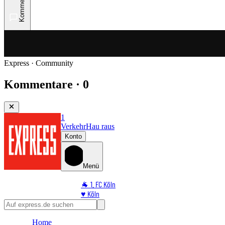
Kommentare
Express · Community
Kommentare · 0
1
Verkehr
Hau raus
Konto
Menü
🐐 1. FC Köln
♥️ Köln
⭐ Promi
🏆 Sport
Home