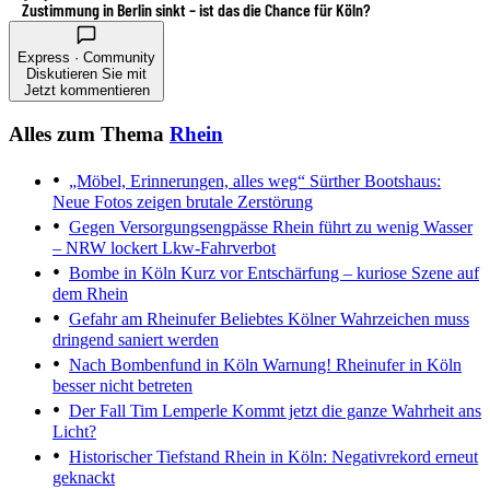
Zustimmung in Berlin sinkt – ist das die Chance für Köln?
Express · Community
Diskutieren Sie mit
Jetzt kommentieren
Alles zum Thema
Rhein
„Möbel, Erinnerungen, alles weg“
Sürther Bootshaus:
Neue Fotos zeigen brutale Zerstörung
Gegen Versorgungsengpässe
Rhein führt zu wenig Wasser
– NRW lockert Lkw-Fahrverbot
Bombe in Köln
Kurz vor Entschärfung – kuriose Szene auf
dem Rhein
Gefahr am Rheinufer
Beliebtes Kölner Wahrzeichen muss
dringend saniert werden
Nach Bombenfund in Köln
Warnung! Rheinufer in Köln
besser nicht betreten
Der Fall Tim Lemperle
Kommt jetzt die ganze Wahrheit ans
Licht?
Historischer Tiefstand
Rhein in Köln: Negativrekord erneut
geknackt