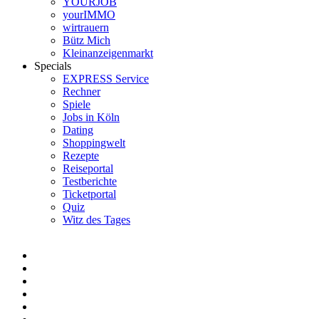
YOURJOB
yourIMMO
wirtrauern
Bütz Mich
Kleinanzeigenmarkt
Specials
EXPRESS Service
Rechner
Spiele
Jobs in Köln
Dating
Shoppingwelt
Rezepte
Reiseportal
Testberichte
Ticketportal
Quiz
Witz des Tages