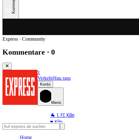
Kommentare
Express · Community
Kommentare · 0
1
Verkehr
Hau raus
Konto
Menü
🐐 1. FC Köln
♥️ Köln
⭐ Promi
Home
🏆 Sport