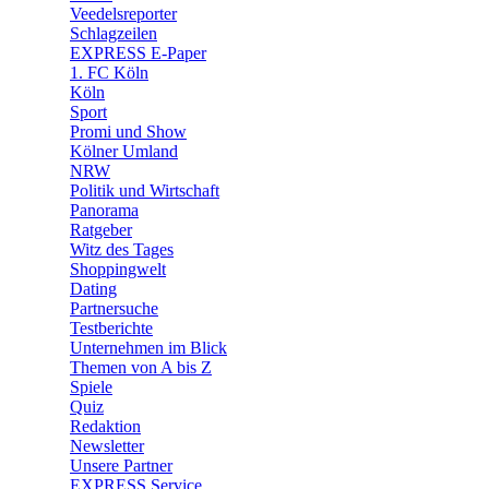
Veedelsreporter
🛒 Shoppingwelt
Schlagzeilen
🧩 Spiele
EXPRESS E-Paper
1. FC Köln
Köln
Sport
Promi und Show
Kölner Umland
NRW
Politik und Wirtschaft
Panorama
Ratgeber
Witz des Tages
Shoppingwelt
Dating
Partnersuche
Testberichte
Unternehmen im Blick
Themen von A bis Z
Spiele
Quiz
Redaktion
Newsletter
Unsere Partner
EXPRESS Service