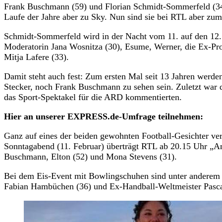
Frank Buschmann (59) und Florian Schmidt-Sommerfeld (34)
Laufe der Jahre aber zu Sky. Nun sind sie bei RTL aber zum
Schmidt-Sommerfeld wird in der Nacht vom 11. auf den 12.
Moderatorin Jana Wosnitza (30), Esume, Werner, die Ex-Pr
Mitja Lafere (33).
Damit steht auch fest: Zum ersten Mal seit 13 Jahren werd
Stecker, noch Frank Buschmann zu sehen sein. Zuletzt war d
das Sport-Spektakel für die ARD kommentierten.
Hier an unserer EXPRESS.de-Umfrage teilnehmen:
Ganz auf eines der beiden gewohnten Football-Gesichter ver
Sonntagabend (11. Februar) überträgt RTL ab 20.15 Uhr „A
Buschmann, Elton (52) und Mona Stevens (31).
Bei dem Eis-Event mit Bowlingschuhen sind unter anderem
Fabian Hambüchen (36) und Ex-Handball-Weltmeister Pasca