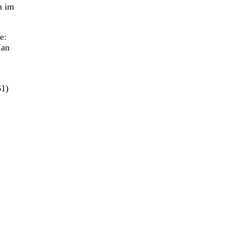
n im
e:
Man
61)