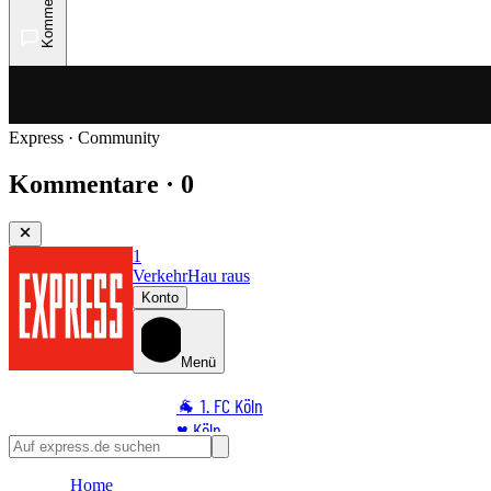
Kommentare
Express · Community
Kommentare · 0
1
Verkehr
Hau raus
Konto
Menü
🐐 1. FC Köln
♥️ Köln
⭐ Promi
Home
🏆 Sport