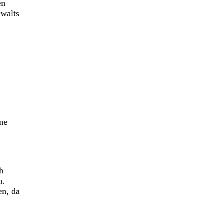
en
nwalts
ne
h
n.
en, da