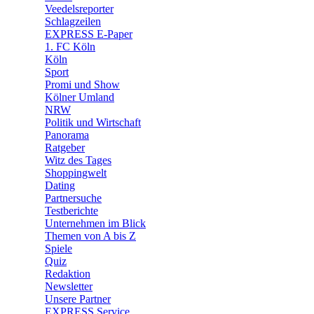
Veedelsreporter
🛒 Shoppingwelt
Schlagzeilen
🧩 Spiele
EXPRESS E-Paper
1. FC Köln
Köln
Sport
Promi und Show
Kölner Umland
NRW
Politik und Wirtschaft
Panorama
Ratgeber
Witz des Tages
Shoppingwelt
Dating
Partnersuche
Testberichte
Unternehmen im Blick
Themen von A bis Z
Spiele
Quiz
Redaktion
Newsletter
Unsere Partner
EXPRESS Service