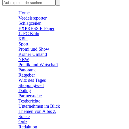
🛒 Shoppingwelt
Home
🧩 Spiele
Veedelsreporter
Schlagzeilen
EXPRESS E-Paper
1. FC Köln
Köln
Sport
Promi und Show
Kölner Umland
NRW
Politik und Wirtschaft
Panorama
Ratgeber
Witz des Tages
Shoppingwelt
Dating
Partnersuche
Testberichte
Unternehmen im Blick
Themen von A bis Z
Spiele
Quiz
Redaktion