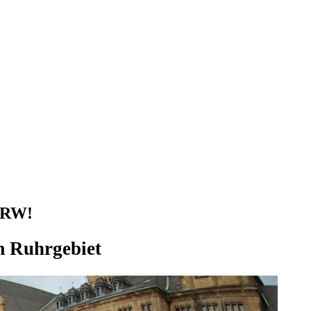
 NRW!
im Ruhrgebiet