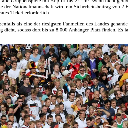
 alle Gruppenspiele mit Anpfiff bis 22 Uhr. Wenn nicht gera
tte der Nationalmannschaft wird ein Sicherheitsbeitrag von 2 
ates Ticket erforderlich.
nfalls als eine der riesigsten Fanmeilen des Landes gehandel
g dicht, sodass dort bis zu 8.000 Anhänger Platz finden. Es l