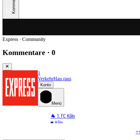
Kommentare
Express · Community
Kommentare · 0
1
Verkehr
Hau raus
Konto
Menü
🐐 1. FC Köln
♥️ Köln
⭐ Promi
+++ EILMELDUNG +++
Unfall in Köln
Zwei Tote bei Motorrad
🏆 Sport