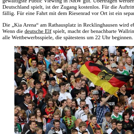
gewaltigste Public Viewing in NRW gilt. Übertragen werden
Deutschland spielt, ist der Zugang kostenlos. Für die Auftri
fällig. Für eine Fahrt mit dem Riesenrad vor Ort ist ein separ
Die „Kia Arena“ am Rathausplatz in Recklinghausen wird ebe
Wenn die
deutsche Elf
spielt, macht der benachbarte Wallrin
alle Wettbewerbsspiele, die spätestens um 22 Uhr beginnen.