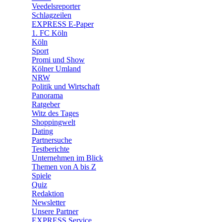
Veedelsreporter
🛒 Shoppingwelt
Schlagzeilen
🧩 Spiele
EXPRESS E-Paper
1. FC Köln
Köln
Sport
Promi und Show
Kölner Umland
NRW
Politik und Wirtschaft
Panorama
Ratgeber
Witz des Tages
Shoppingwelt
Dating
Partnersuche
Testberichte
Unternehmen im Blick
Themen von A bis Z
Spiele
Quiz
Redaktion
Newsletter
Unsere Partner
EXPRESS Service