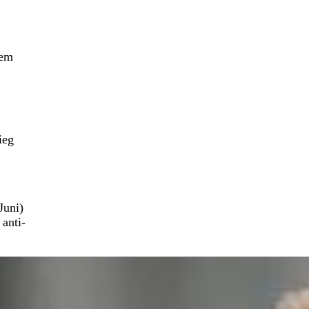
dem
ieg
Juni)
anti-