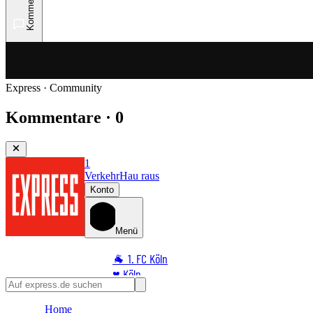
Kommentare
Express · Community
Kommentare · 0
1
Verkehr
Hau raus
Konto
Menü
🐐 1. FC Köln
♥️ Köln
⭐ Promi
Home
🏆 Sport