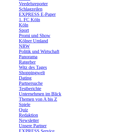
Veedelsreporter
🛒 Shoppingwelt
Schlagzeilen
🧩 Spiele
EXPRESS E-Paper
1. FC Köln
Köln
Sport
Promi und Show
Kölner Umland
NRW
Politik und Wirtschaft
Panorama
Ratgeber
Witz des Tages
Shoppingwelt
Dating
Partnersuche
Testberichte
Unternehmen im Blick
Themen von A bis Z
Spiele
Quiz
Redaktion
Newsletter
Unsere Partner
EXPRESS Service